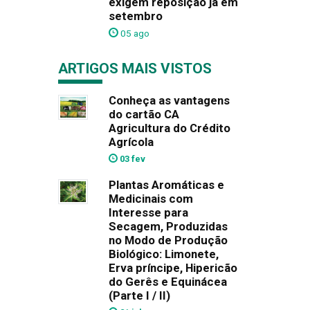
exigem reposição já em
setembro
05 ago
ARTIGOS MAIS VISTOS
Conheça as vantagens
do cartão CA
Agricultura do Crédito
Agrícola
03 fev
Plantas Aromáticas e
Medicinais com
Interesse para
Secagem, Produzidas
no Modo de Produção
Biológico: Limonete,
Erva príncipe, Hipericão
do Gerês e Equinácea
(Parte I / II)