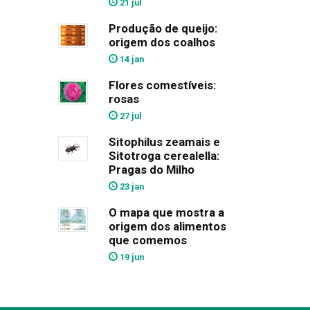
21 jul
Produção de queijo:
origem dos coalhos
14 jan
Flores comestíveis:
rosas
27 jul
Sitophilus zeamais e
Sitotroga cerealella:
Pragas do Milho
23 jan
O mapa que mostra a
origem dos alimentos
que comemos
19 jun