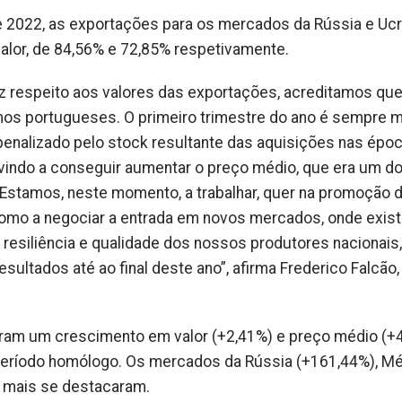
 2022, as exportações para os mercados da Rússia e Ucr
lor, de 84,56% e 72,85% respetivamente.
iz respeito aos valores das exportações, acreditamos qu
nhos portugueses. O primeiro trimestre do ano é sempre 
enalizado pelo stock resultante das aquisições nas épo
os vindo a conseguir aumentar o preço médio, que era um d
. Estamos, neste momento, a trabalhar, quer na promoção 
como a negociar a entrada em novos mercados, onde exis
 resiliência e qualidade dos nossos produtores nacionais,
ultados até ao final deste ano”, afirma Frederico Falcão,
aram um crescimento em valor (+2,41%) e preço médio (+
período homólogo. Os mercados da Rússia (+161,44%), M
e mais se destacaram.