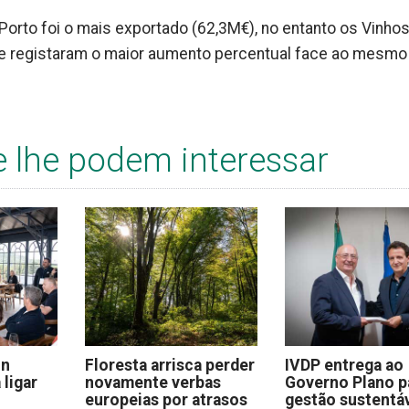
 Porto foi o mais exportado (62,3M€), no entanto os Vinho
ue registaram o maior aumento percentual face ao mesmo
e lhe podem interessar
on
Floresta arrisca perder
IVDP entrega ao
 ligar
novamente verbas
Governo Plano p
europeias por atrasos
gestão sustentáv