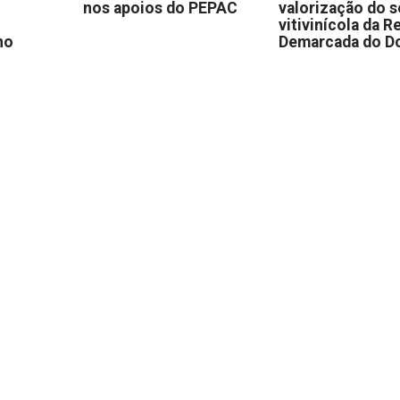
nos apoios do PEPAC
valorização do s
vitivinícola da R
no
Demarcada do D