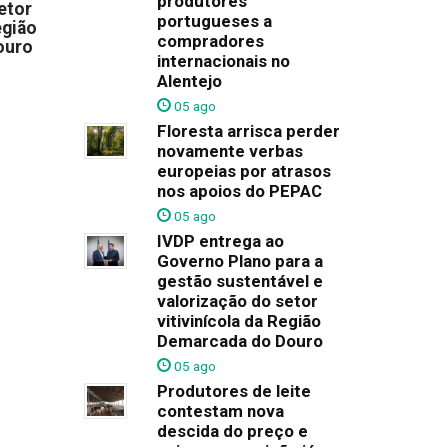
produtores
etor
portugueses a
egião
compradores
ouro
internacionais no
Alentejo
05 ago
Floresta arrisca perder
novamente verbas
europeias por atrasos
nos apoios do PEPAC
05 ago
IVDP entrega ao
Governo Plano para a
gestão sustentável e
valorização do setor
vitivinícola da Região
Demarcada do Douro
05 ago
Produtores de leite
contestam nova
descida do preço e