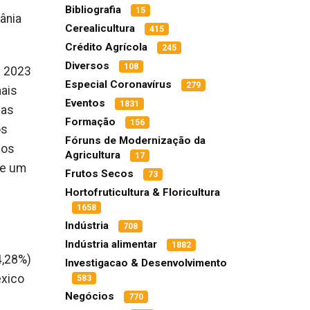
Bibliografia
15
ânia
Cerealicultura
415
Crédito Agrícola
245
Diversos
108
e 2023
Especial Coronavírus
279
mais
Eventos
1831
cas
Formação
156
os
Fóruns de Modernização da
dos
Agricultura
17
te um
Frutos Secos
73
Hortofruticultura & Floricultura
1658
Indústria
708
Indústria alimentar
1882
4,28%)
Investigacao & Desenvolvimento
éxico
583
Negócios
770