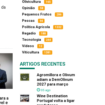
Olivicultura
165
s da
Opinião
58
Pequenos Frutos
286
Pescas
94
Política Agrícola
1332
Regadio
188
Tecnologia
244
Vídeos
12
Viticultura
1381
ARTIGOS RECENTES
Agromillora e Olivum
adiam a DemOlivum
2027 para março
05 ago
Wine Destination
ara a
Portugal volta a ligar
el e