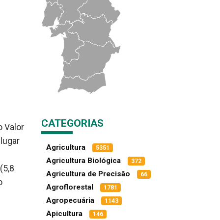
CATEGORIAS
 Valor
lugar
Agricultura
5351
Agricultura Biológica
372
(5,8
Agricultura de Precisão
66
o
Agroflorestal
1781
Agropecuária
1143
Apicultura
146