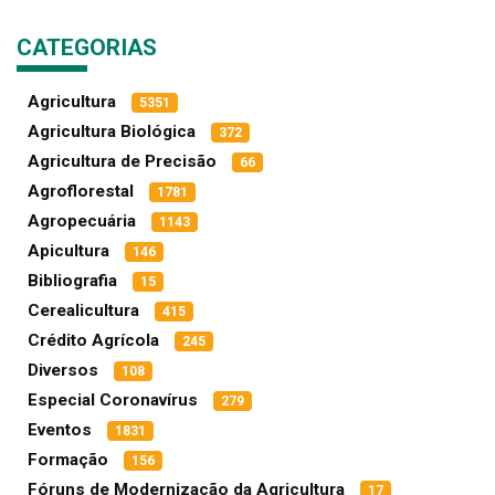
CATEGORIAS
Agricultura
5351
Agricultura Biológica
372
Agricultura de Precisão
66
Agroflorestal
1781
Agropecuária
1143
Apicultura
146
Bibliografia
15
Cerealicultura
415
Crédito Agrícola
245
Diversos
108
Especial Coronavírus
279
Eventos
1831
Formação
156
Fóruns de Modernização da Agricultura
17