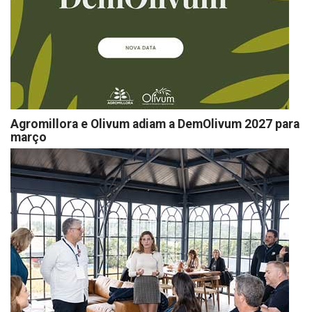
Agromillora e Olivum adiam a DemOlivum 2027 para
março