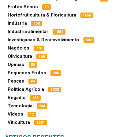
Frutos Secos
73
Hortofruticultura & Floricultura
1658
Indústria
708
Indústria alimentar
1882
Investigacao & Desenvolvimento
583
Negócios
770
Olivicultura
165
Opinião
58
Pequenos Frutos
286
Pescas
94
Política Agrícola
1332
Regadio
188
Tecnologia
244
Vídeos
12
Viticultura
1381