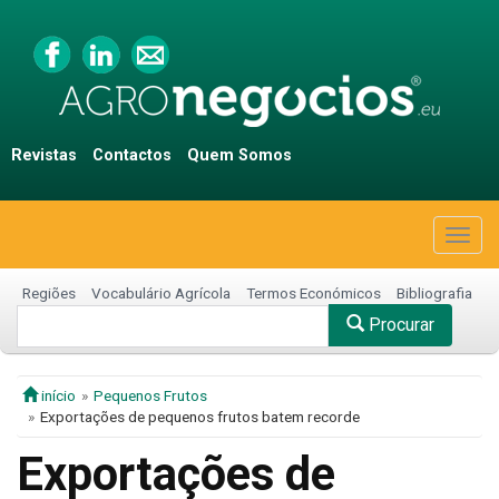
Revistas
Contactos
Quem Somos
Togg
navig
Regiões
Vocabulário Agrícola
Termos Económicos
Bibliografia
Procurar
início
Pequenos Frutos
Exportações de pequenos frutos batem recorde
Exportações de