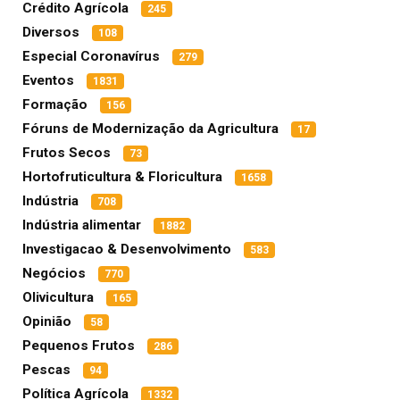
Crédito Agrícola
245
Diversos
108
Especial Coronavírus
279
Eventos
1831
Formação
156
Fóruns de Modernização da Agricultura
17
Frutos Secos
73
Hortofruticultura & Floricultura
1658
Indústria
708
Indústria alimentar
1882
Investigacao & Desenvolvimento
583
Negócios
770
Olivicultura
165
Opinião
58
Pequenos Frutos
286
Pescas
94
Política Agrícola
1332