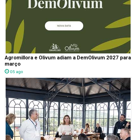
Agromillora e Olivum adiam a DemOlivum 2027 para
março
05 ago