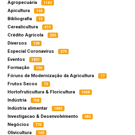
Agropecuária
1143
Apicultura
146
Bibliografia
15
Cerealicultura
415
Crédito Agrícola
245
Diversos
108
Especial Coronavírus
279
Eventos
1831
Formação
156
Fóruns de Modernização da Agricultura
17
Frutos Secos
73
Hortofruticultura & Floricultura
1658
Indústria
708
Indústria alimentar
1882
Investigacao & Desenvolvimento
583
Negócios
770
Olivicultura
165