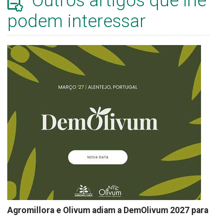
Outros artigos que lhe
podem interessar
Agromillora e Olivum adiam a DemOlivum 2027 para