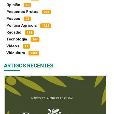
Opinião
58
Pequenos Frutos
286
Pescas
94
Política Agrícola
1332
Regadio
188
Tecnologia
244
Vídeos
12
Viticultura
1381
ARTIGOS RECENTES