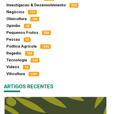
Investigacao & Desenvolvimento
583
Negócios
770
Olivicultura
165
Opinião
58
Pequenos Frutos
286
Pescas
94
Política Agrícola
1332
Regadio
188
Tecnologia
244
Vídeos
12
Viticultura
1381
ARTIGOS RECENTES