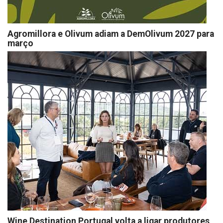
Agromillora e Olivum adiam a DemOlivum 2027 para
março
Wine Destination Portugal volta a ligar produtores