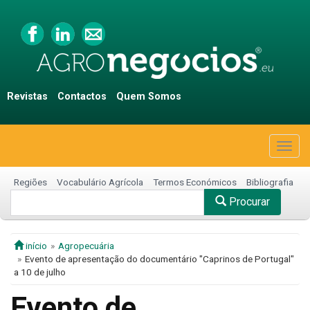
Revistas
Contactos
Quem Somos
Togg
navig
Regiões
Vocabulário Agrícola
Termos Económicos
Bibliografia
Procurar
início
Agropecuária
Evento de apresentação do documentário "Caprinos de Portugal"
a 10 de julho
Evento de