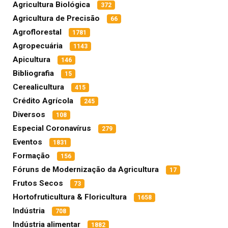
Agricultura Biológica
372
Agricultura de Precisão
66
Agroflorestal
1781
Agropecuária
1143
Apicultura
146
Bibliografia
15
Cerealicultura
415
Crédito Agrícola
245
Diversos
108
Especial Coronavírus
279
Eventos
1831
Formação
156
Fóruns de Modernização da Agricultura
17
Frutos Secos
73
Hortofruticultura & Floricultura
1658
Indústria
708
Indústria alimentar
1882