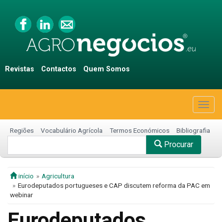
Revistas
Contactos
Quem Somos
Togg
navig
Regiões
Vocabulário Agrícola
Termos Económicos
Bibliografia
Procurar
início
Agricultura
Eurodeputados portugueses e CAP discutem reforma da PAC em
webinar
Eurodeputados