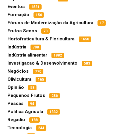
Eventos
1831
Formação
156
Fóruns de Modernização da Agricultura
17
Frutos Secos
73
Hortofruticultura & Floricultura
1658
Indústria
708
Indústria alimentar
1882
Investigacao & Desenvolvimento
583
Negócios
770
Olivicultura
165
Opinião
58
Pequenos Frutos
286
Pescas
94
Política Agrícola
1332
Regadio
188
Tecnologia
244