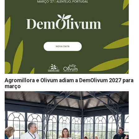
Agromillora e Olivum adiam a DemOlivum 2027 para
março