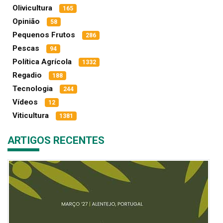
Olivicultura
165
Opinião
58
Pequenos Frutos
286
Pescas
94
Política Agrícola
1332
Regadio
188
Tecnologia
244
Vídeos
12
Viticultura
1381
ARTIGOS RECENTES