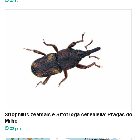
27 jul
Sitophilus zeamais e Sitotroga cerealella: Pragas do
Milho
23 jan