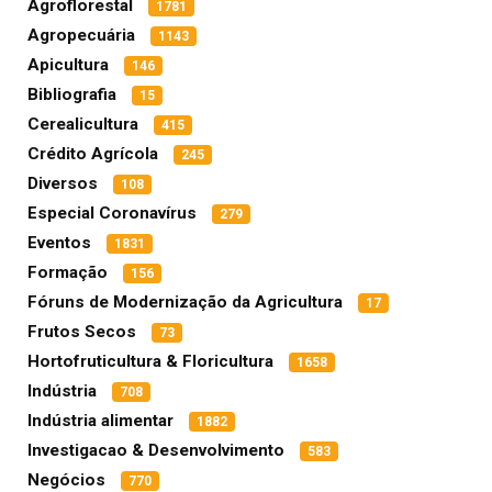
Agroflorestal
1781
Agropecuária
1143
Apicultura
146
Bibliografia
15
Cerealicultura
415
Crédito Agrícola
245
Diversos
108
Especial Coronavírus
279
Eventos
1831
Formação
156
Fóruns de Modernização da Agricultura
17
Frutos Secos
73
Hortofruticultura & Floricultura
1658
Indústria
708
Indústria alimentar
1882
Investigacao & Desenvolvimento
583
Negócios
770