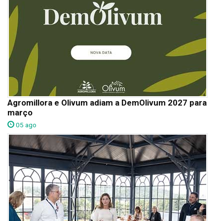
Agromillora e Olivum adiam a DemOlivum 2027 para
março
05 ago