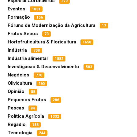
Especial Coronavírus
279
Eventos
1831
Formação
156
Fóruns de Modernização da Agricultura
17
Frutos Secos
73
Hortofruticultura & Floricultura
1658
Indústria
708
Indústria alimentar
1882
Investigacao & Desenvolvimento
583
Negócios
770
Olivicultura
165
Opinião
58
Pequenos Frutos
286
Pescas
94
Política Agrícola
1332
Regadio
188
Tecnologia
244