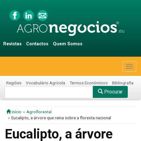
Revistas
Contactos
Quem Somos
Togg
navig
Regiões
Vocabulário Agrícola
Termos Económicos
Bibliografia
Procurar
início
Agroflorestal
Eucalipto, a árvore que reina sobre a floresta nacional
Eucalipto, a árvore