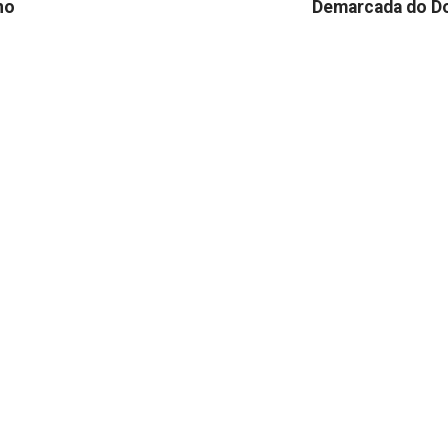
no
Demarcada do D