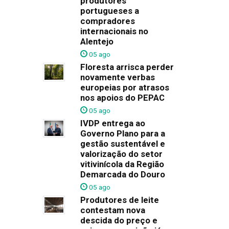
produtores
portugueses a
compradores
internacionais no
Alentejo
05 ago
Floresta arrisca perder
novamente verbas
europeias por atrasos
nos apoios do PEPAC
05 ago
IVDP entrega ao
Governo Plano para a
gestão sustentável e
valorização do setor
vitivinícola da Região
Demarcada do Douro
05 ago
Produtores de leite
contestam nova
descida do preço e