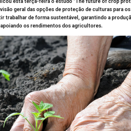
cou esta terça-feira o estudo "The future of crop pro
 visão geral das opções de proteção de culturas para os
tir trabalhar de forma sustentável, garantindo a produç
 apoiando os rendimentos dos agricultores.