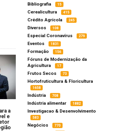
Bibliografia
15
Cerealicultura
415
Crédito Agrícola
245
Diversos
108
Especial Coronavírus
279
Eventos
1831
Formação
156
Fóruns de Modernização da
Agricultura
17
Frutos Secos
73
Hortofruticultura & Floricultura
1658
Indústria
708
Indústria alimentar
1882
ara a
Investigacao & Desenvolvimento
el e
583
etor
Negócios
770
egião