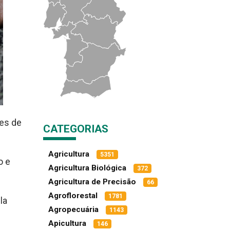
tes de
CATEGORIAS
Agricultura
5351
o e
Agricultura Biológica
372
Agricultura de Precisão
66
Agroflorestal
1781
la
Agropecuária
1143
Apicultura
146