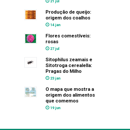
21 jul
Produção de queijo:
origem dos coalhos
14 jan
Flores comestíveis:
rosas
27 jul
Sitophilus zeamais e
Sitotroga cerealella:
Pragas do Milho
23 jan
O mapa que mostra a
origem dos alimentos
que comemos
19 jun