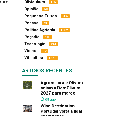
ouro
Olivicultura
165
Opinião
58
Pequenos Frutos
286
Pescas
94
Política Agrícola
1332
Regadio
188
Tecnologia
244
Vídeos
12
Viticultura
1381
ARTIGOS RECENTES
Agromillora e Olivum
adiam a DemOlivum
2027 para março
05 ago
Wine Destination
Portugal volta a ligar