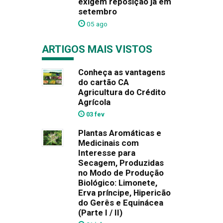
exigem reposição já em
setembro
05 ago
ARTIGOS MAIS VISTOS
Conheça as vantagens
do cartão CA
Agricultura do Crédito
Agrícola
03 fev
Plantas Aromáticas e
Medicinais com
Interesse para
Secagem, Produzidas
no Modo de Produção
Biológico: Limonete,
Erva príncipe, Hipericão
do Gerês e Equinácea
(Parte I / II)