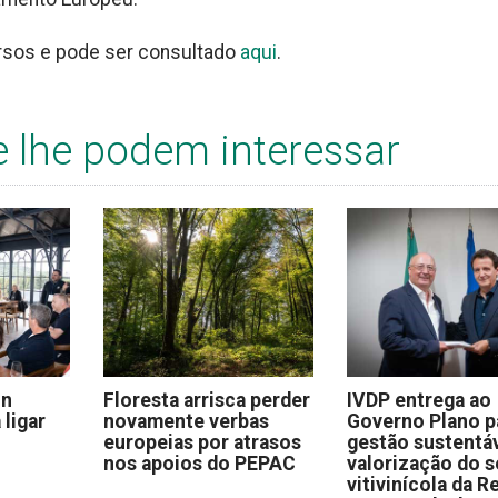
ursos e pode ser consultado
aqui
.
e lhe podem interessar
on
Floresta arrisca perder
IVDP entrega ao
 ligar
novamente verbas
Governo Plano p
europeias por atrasos
gestão sustentáv
nos apoios do PEPAC
valorização do s
vitivinícola da R