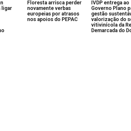
on
Floresta arrisca perder
IVDP entrega ao
 ligar
novamente verbas
Governo Plano p
europeias por atrasos
gestão sustentáv
nos apoios do PEPAC
valorização do s
vitivinícola da R
no
Demarcada do D