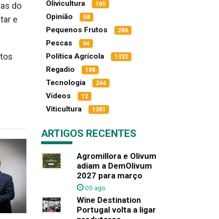
Olivicultura
165
ras do
Opinião
58
tar e
Pequenos Frutos
286
Pescas
94
utos
Política Agrícola
1332
Regadio
188
Tecnologia
244
Vídeos
12
Viticultura
1381
ARTIGOS RECENTES
Agromillora e Olivum
adiam a DemOlivum
2027 para março
05 ago
Wine Destination
Portugal volta a ligar