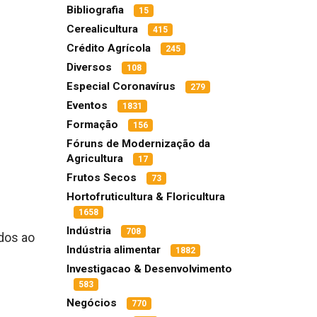
Bibliografia
15
Cerealicultura
415
Crédito Agrícola
245
Diversos
108
Especial Coronavírus
279
Eventos
1831
Formação
156
Fóruns de Modernização da
Agricultura
17
Frutos Secos
73
Hortofruticultura & Floricultura
1658
Indústria
708
ados ao
Indústria alimentar
1882
Investigacao & Desenvolvimento
583
Negócios
770