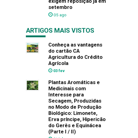
exigem reposição já em
setembro
05 ago
ARTIGOS MAIS VISTOS
Conheça as vantagens
do cartão CA
Agricultura do Crédito
Agrícola
03 fev
Plantas Aromáticas e
Medicinais com
Interesse para
Secagem, Produzidas
no Modo de Produção
Biológico: Limonete,
Erva príncipe, Hipericão
do Gerês e Equinácea
(Parte I / II)