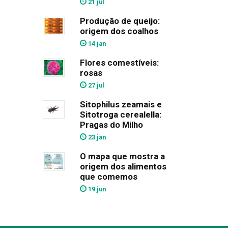
21 jul
Produção de queijo:
origem dos coalhos
14 jan
Flores comestíveis:
rosas
27 jul
Sitophilus zeamais e
Sitotroga cerealella:
Pragas do Milho
23 jan
O mapa que mostra a
origem dos alimentos
que comemos
19 jun