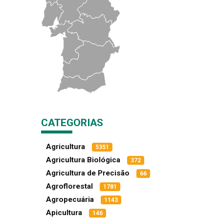
CATEGORIAS
Agricultura
5351
Agricultura Biológica
372
Agricultura de Precisão
66
Agroflorestal
1781
Agropecuária
1143
Apicultura
146