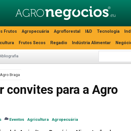
s Frutos
Agropecuária
Agroflorestal
I&D
Tecnologia
Ind
icultura
Frutos Secos
Regadio
Indústria Alimentar
Negóci
Bibliografia
 Agro Braga
 convites para a Agro
s
Eventos
Agricultura
Agropecuária