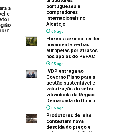
produtores
portugueses a
ara a
compradores
el e
internacionais no
etor
Alentejo
egião
ouro
05 ago
Floresta arrisca perder
novamente verbas
europeias por atrasos
nos apoios do PEPAC
05 ago
IVDP entrega ao
Governo Plano para a
gestão sustentável e
valorização do setor
vitivinícola da Região
Demarcada do Douro
05 ago
Produtores de leite
contestam nova
descida do preço e