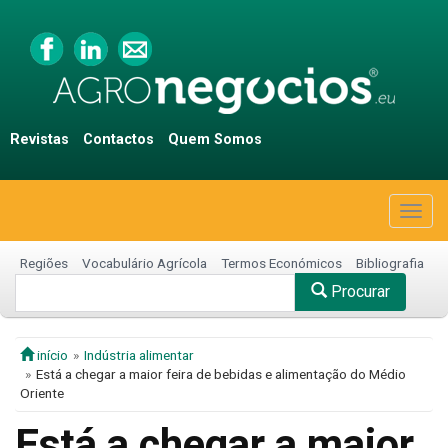
Revistas
Contactos
Quem Somos
Togg
navig
Regiões
Vocabulário Agrícola
Termos Económicos
Bibliografia
Procurar
início
Indústria alimentar
Está a chegar a maior feira de bebidas e alimentação do Médio
Oriente
Está a chegar a maior