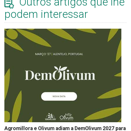
Outros artigos que lhe
podem interessar
Agromillora e Olivum adiam a DemOlivum 2027 para