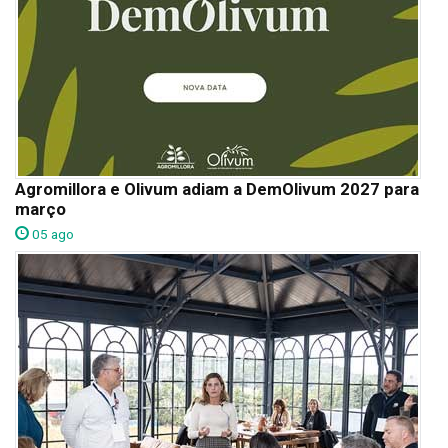
Agromillora e Olivum adiam a DemOlivum 2027 para
março
05 ago