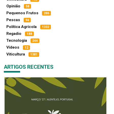
Opinião
58
Pequenos Frutos
286
Pescas
94
Política Agrícola
1332
Regadio
188
Tecnologia
244
Vídeos
12
Viticultura
1381
ARTIGOS RECENTES