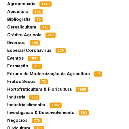
Agropecuária
1143
Apicultura
146
Bibliografia
15
Cerealicultura
415
Crédito Agrícola
245
Diversos
108
Especial Coronavírus
279
Eventos
1831
Formação
156
Fóruns de Modernização da Agricultura
17
Frutos Secos
73
Hortofruticultura & Floricultura
1658
Indústria
708
Indústria alimentar
1882
Investigacao & Desenvolvimento
583
Negócios
770
Olivicultura
165