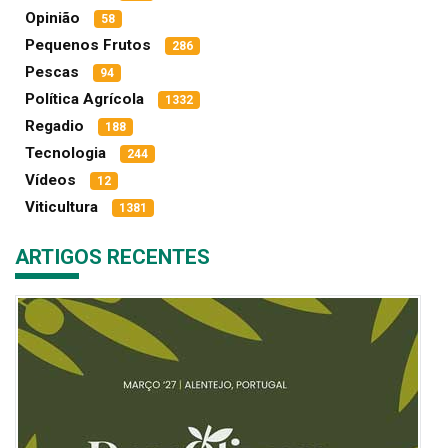
Opinião
58
Pequenos Frutos
286
Pescas
94
Política Agrícola
1332
Regadio
188
Tecnologia
244
Vídeos
12
Viticultura
1381
ARTIGOS RECENTES