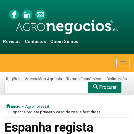
Revistas
Contactos
Quem Somos
Togg
navig
Regiões
Vocabulário Agrícola
Termos Económicos
Bibliografia
Procurar
início
Agroflorestal
Espanha regista primeiro caso de xylella fastidiosa
Espanha regista