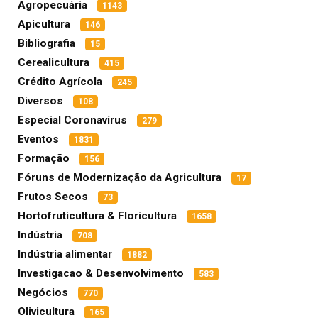
Agropecuária
1143
Apicultura
146
Bibliografia
15
Cerealicultura
415
Crédito Agrícola
245
Diversos
108
Especial Coronavírus
279
Eventos
1831
Formação
156
Fóruns de Modernização da Agricultura
17
Frutos Secos
73
Hortofruticultura & Floricultura
1658
Indústria
708
Indústria alimentar
1882
Investigacao & Desenvolvimento
583
Negócios
770
Olivicultura
165