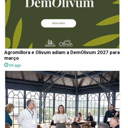
Agromillora e Olivum adiam a DemOlivum 2027 para
março
05 ago