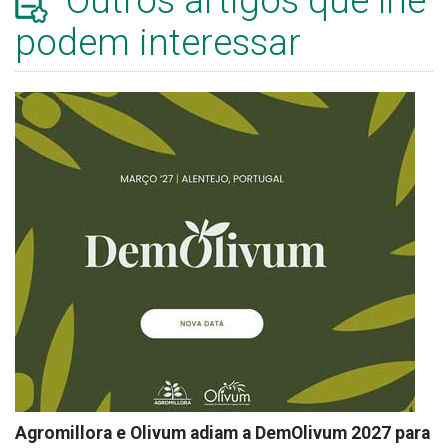
Outros artigos que lhe
podem interessar
Agromillora e Olivum adiam a DemOlivum 2027 para