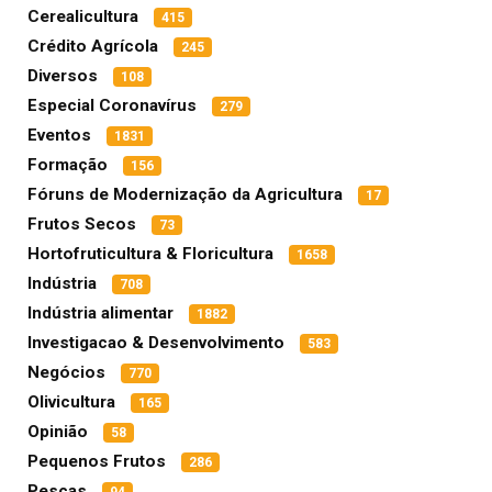
Cerealicultura
415
Crédito Agrícola
245
Diversos
108
Especial Coronavírus
279
Eventos
1831
Formação
156
Fóruns de Modernização da Agricultura
17
Frutos Secos
73
Hortofruticultura & Floricultura
1658
Indústria
708
Indústria alimentar
1882
Investigacao & Desenvolvimento
583
Negócios
770
Olivicultura
165
Opinião
58
Pequenos Frutos
286
Pescas