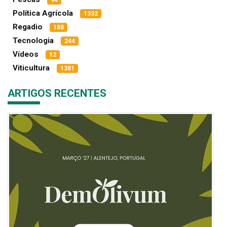
94
Política Agrícola
1332
Regadio
188
Tecnologia
244
Vídeos
12
Viticultura
1381
ARTIGOS RECENTES