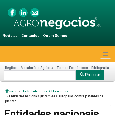
Revistas
Contactos
Quem Somos
Togg
navig
Regiões
Vocabulário Agrícola
Termos Económicos
Bibliografia
Procurar
início
Hortofruticultura & Floricultura
Entidades nacionais juntam-se a europeias contra patentes de
plantas
Entidades nacionais