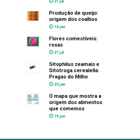
21 jul
Produção de queijo:
origem dos coalhos
14 jan
Flores comestíveis:
rosas
27 jul
Sitophilus zeamais e
Sitotroga cerealella:
Pragas do Milho
23 jan
O mapa que mostra a
origem dos alimentos
que comemos
19 jun