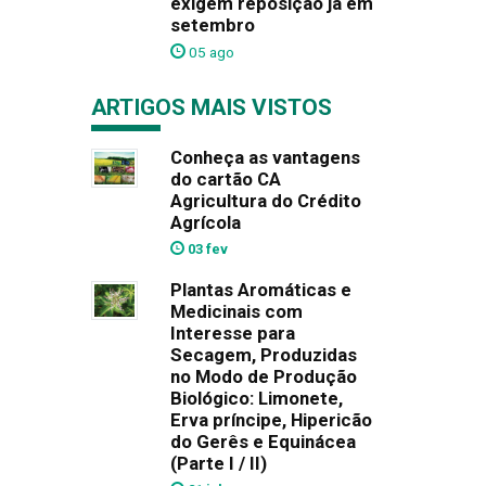
exigem reposição já em
setembro
05 ago
ARTIGOS MAIS VISTOS
Conheça as vantagens
do cartão CA
Agricultura do Crédito
Agrícola
03 fev
Plantas Aromáticas e
Medicinais com
Interesse para
Secagem, Produzidas
no Modo de Produção
Biológico: Limonete,
Erva príncipe, Hipericão
do Gerês e Equinácea
(Parte I / II)