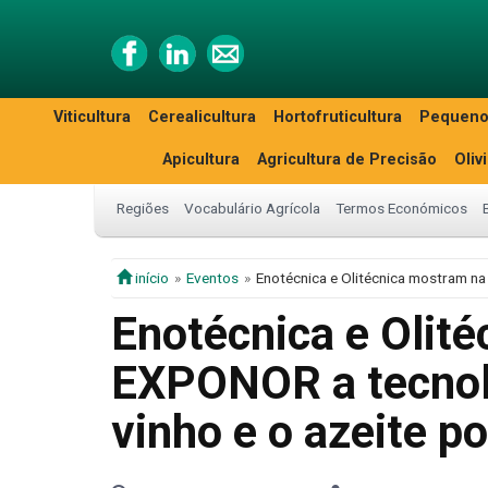
Viticultura
Cerealicultura
Hortofruticultura
Pequeno
Apicultura
Agricultura de Precisão
Oliv
Regiões
Vocabulário Agrícola
Termos Económicos
início
Eventos
Enotécnica e Olitécnica mostram n
Enotécnica e Olit
EXPONOR a tecnol
vinho e o azeite p