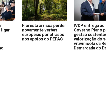
on
Floresta arrisca perder
IVDP entrega ao
 ligar
novamente verbas
Governo Plano p
europeias por atrasos
gestão sustentáv
nos apoios do PEPAC
valorização do s
vitivinícola da R
no
Demarcada do D