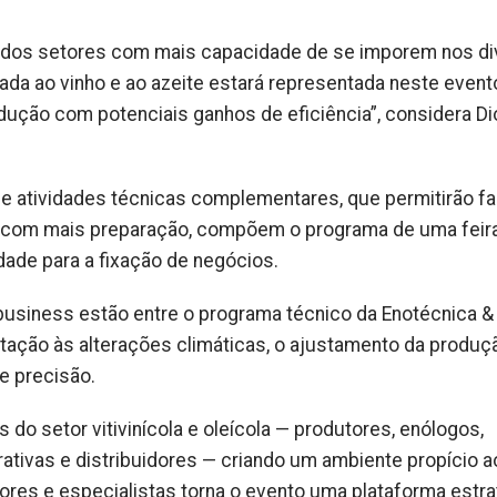
r dos setores com mais capacidade de se imporem nos d
ada ao vinho e ao azeite estará representada neste evento
dução com potenciais ganhos de eficiência”, considera D
 de atividades técnicas complementares, que permitirão f
uro com mais preparação, compõem o programa de uma feir
ade para a fixação de negócios.
business estão entre o programa técnico da Enotécnica &
tação às alterações climáticas, o ajustamento da produç
e precisão.
 do setor vitivinícola e oleícola — produtores, enólogos,
ativas e distribuidores — criando um ambiente propício a
ores e especialistas torna o evento uma plataforma estra