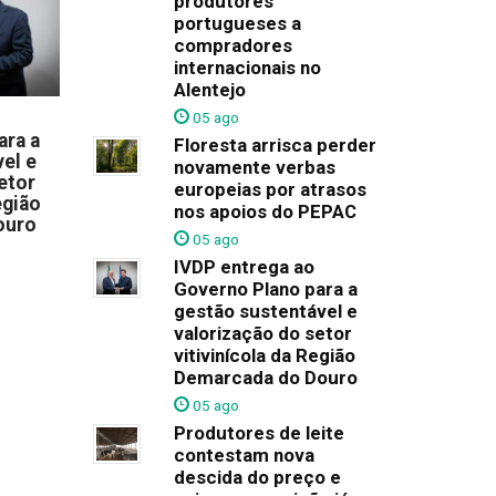
produtores
portugueses a
compradores
internacionais no
Alentejo
05 ago
ara a
Floresta arrisca perder
el e
novamente verbas
etor
europeias por atrasos
egião
nos apoios do PEPAC
ouro
05 ago
IVDP entrega ao
Governo Plano para a
gestão sustentável e
valorização do setor
vitivinícola da Região
Demarcada do Douro
05 ago
Produtores de leite
contestam nova
descida do preço e