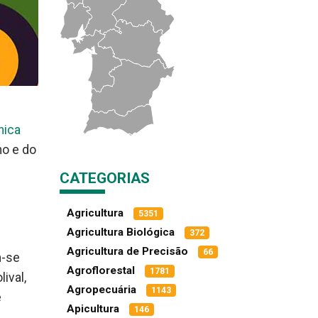
nica
ho e do
CATEGORIAS
Agricultura
5351
Agricultura Biológica
372
Agricultura de Precisão
66
m-se
Agroflorestal
1781
ival,
Agropecuária
1143
e
Apicultura
146