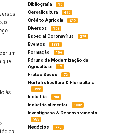
Bibliografia
15
Cerealicultura
415
iversos
Crédito Agrícola
245
, o
Diversos
108
iogo
Especial Coronavírus
279
Eventos
1831
Formação
azer um
156
Fóruns de Modernização da
a que
Agricultura
17
Frutos Secos
73
Hortofruticultura & Floricultura
1658
ão às
Indústria
708
Indústria alimentar
1882
Investigacao & Desenvolvimento
583
o
Negócios
770
tégica