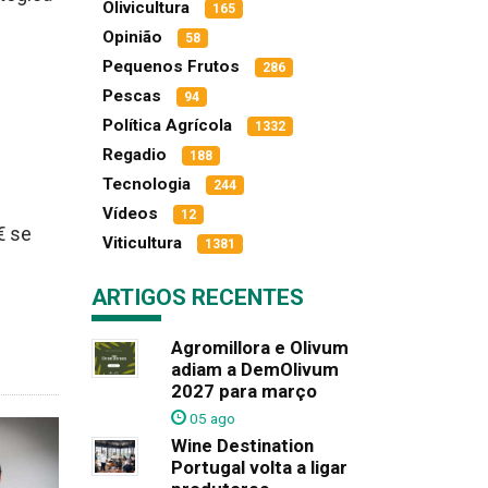
Olivicultura
165
Opinião
58
Pequenos Frutos
286
Pescas
94
Política Agrícola
1332
Regadio
188
Tecnologia
244
Vídeos
12
€ se
Viticultura
1381
ARTIGOS RECENTES
Agromillora e Olivum
adiam a DemOlivum
2027 para março
05 ago
Wine Destination
Portugal volta a ligar