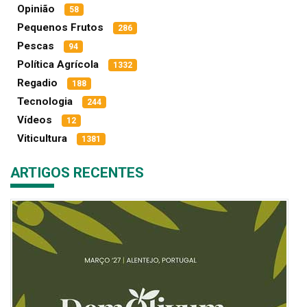
Opinião
58
Pequenos Frutos
286
Pescas
94
Política Agrícola
1332
Regadio
188
Tecnologia
244
Vídeos
12
Viticultura
1381
ARTIGOS RECENTES