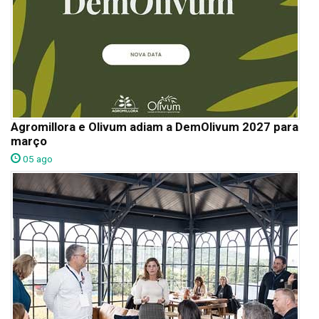
Agromillora e Olivum adiam a DemOlivum 2027 para
março
05 ago