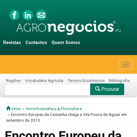
Revistas
Contactos
Quem Somos
Togg
navig
Regiões
Vocabulário Agrícola
Termos Económicos
Bibliografia
Procurar
início
Hortofruticultura & Floricultura
Encontro Europeu da Castanha chega a Vila Pouca de Aguiar em
setembro de 2015
Encontro Europeu da