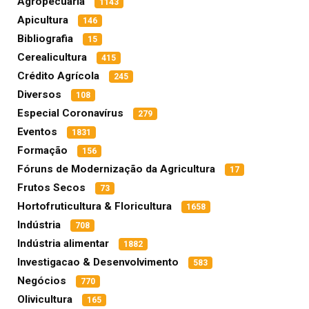
Agropecuária
1143
Apicultura
146
Bibliografia
15
Cerealicultura
415
Crédito Agrícola
245
Diversos
108
Especial Coronavírus
279
Eventos
1831
Formação
156
Fóruns de Modernização da Agricultura
17
Frutos Secos
73
Hortofruticultura & Floricultura
1658
Indústria
708
Indústria alimentar
1882
Investigacao & Desenvolvimento
583
Negócios
770
Olivicultura
165