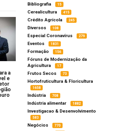
Bibliografia
15
Cerealicultura
415
Crédito Agrícola
245
Diversos
108
Especial Coronavírus
279
Eventos
1831
Formação
156
Fóruns de Modernização da
Agricultura
17
ara a
Frutos Secos
73
el e
Hortofruticultura & Floricultura
etor
1658
egião
ouro
Indústria
708
Indústria alimentar
1882
Investigacao & Desenvolvimento
583
Negócios
770