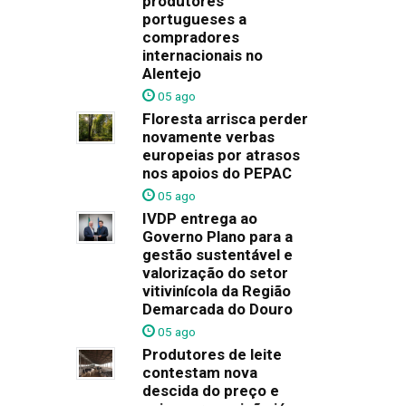
produtores
portugueses a
compradores
internacionais no
Alentejo
05 ago
Floresta arrisca perder
novamente verbas
europeias por atrasos
nos apoios do PEPAC
05 ago
IVDP entrega ao
Governo Plano para a
gestão sustentável e
valorização do setor
vitivinícola da Região
Demarcada do Douro
05 ago
Produtores de leite
contestam nova
descida do preço e