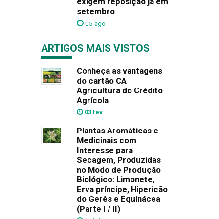
exigem reposição já em
setembro
05 ago
ARTIGOS MAIS VISTOS
Conheça as vantagens
do cartão CA
Agricultura do Crédito
Agrícola
03 fev
Plantas Aromáticas e
Medicinais com
Interesse para
Secagem, Produzidas
no Modo de Produção
Biológico: Limonete,
Erva príncipe, Hipericão
do Gerês e Equinácea
(Parte I / II)