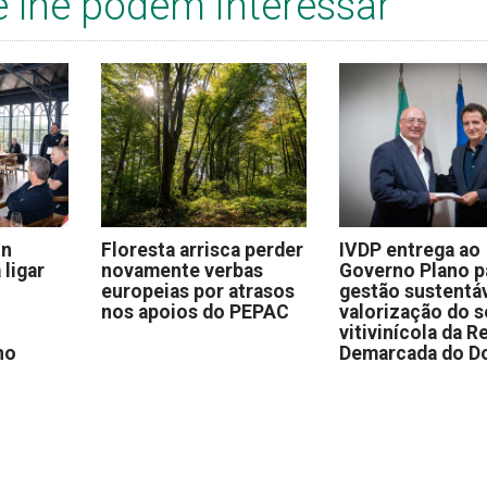
e lhe podem interessar
on
Floresta arrisca perder
IVDP entrega ao
 ligar
novamente verbas
Governo Plano p
europeias por atrasos
gestão sustentáv
nos apoios do PEPAC
valorização do s
vitivinícola da R
no
Demarcada do D