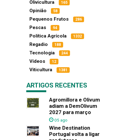
Olivicultura
165
Opinião
58
Pequenos Frutos
286
Pescas
94
Política Agrícola
1332
Regadio
188
Tecnologia
244
Vídeos
12
Viticultura
1381
ARTIGOS RECENTES
Agromillora e Olivum
adiam a DemOlivum
2027 para março
05 ago
Wine Destination
Portugal volta a ligar