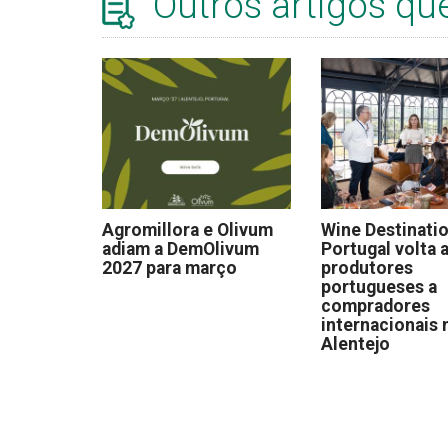
Outros artigos qu
Agromillora e Olivum
Wine Destinati
adiam a DemOlivum
Portugal volta a
2027 para março
produtores
portugueses a
compradores
internacionais 
Alentejo