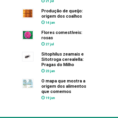
21 jul
Produção de queijo:
origem dos coalhos
14 jan
Flores comestíveis:
rosas
27 jul
Sitophilus zeamais e
Sitotroga cerealella:
Pragas do Milho
23 jan
O mapa que mostra a
origem dos alimentos
que comemos
19 jun