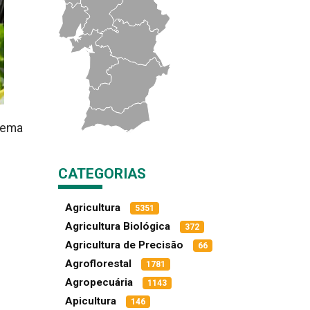
stema
CATEGORIAS
Agricultura
5351
Agricultura Biológica
372
Agricultura de Precisão
66
Agroflorestal
1781
Agropecuária
1143
Apicultura
146