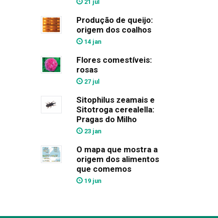
21 jul
Produção de queijo:
origem dos coalhos
14 jan
Flores comestíveis:
rosas
27 jul
Sitophilus zeamais e
Sitotroga cerealella:
Pragas do Milho
23 jan
O mapa que mostra a
origem dos alimentos
que comemos
19 jun