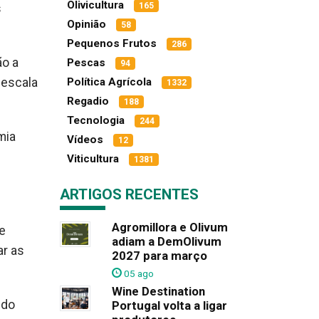
Olivicultura
165
s
Opinião
58
Pequenos Frutos
286
ão a
Pescas
94
 escala
Política Agrícola
1332
Regadio
188
Tecnologia
244
mia
Vídeos
12
Viticultura
1381
ARTIGOS RECENTES
Agromillora e Olivum
e
adiam a DemOlivum
ar as
2027 para março
05 ago
Wine Destination
 do
Portugal volta a ligar