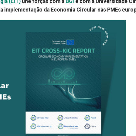
gia (EIT)
une forças com a
BGI
e com a Universidade Ca
e a implementação da Economia Circular nas PMEs europ