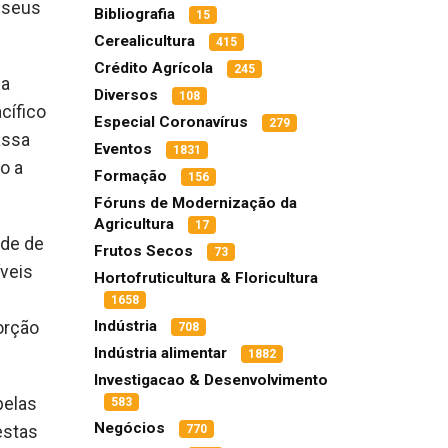
s seus
Bibliografia
15
Cerealicultura
415
Crédito Agrícola
245
na
Diversos
108
cífico
Especial Coronavírus
279
assa
Eventos
1831
o a
Formação
156
Fóruns de Modernização da
Agricultura
17
ade de
Frutos Secos
73
veis
Hortofruticultura & Floricultura
1658
Indústria
orção
708
Indústria alimentar
1882
Investigacao & Desenvolvimento
pelas
583
Negócios
estas
770