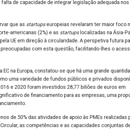
 a falta de capacidade de integrar legislação adequada no
rvar que as
startups
europeias revelaram ter maior foco 
orte-americanas (2%) e as
startups
localizadas na Ásia-Pa
pela UE em direção à circularidade. A perspetiva futura p
s
preocupadas com esta questão, facilitando-lhes o acess
a EC na Europa, constatou-se que há uma grande quantid
omo uma variedade de fundos públicos e privados disponí
 2016 e 2020 foram investidos 28,77 biliões de euros em
ignificativo de financiamento para as empresas, uma prop
nanciamento.
menos de 50% das atividades de apoio às PMEs realizadas 
Circular, as competências e as capacidades conjuntas d