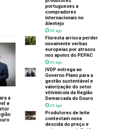
produtores
portugueses a
compradores
internacionais no
Alentejo
05 ago
Floresta arrisca perder
novamente verbas
europeias por atrasos
nos apoios do PEPAC
05 ago
IVDP entrega ao
Governo Plano para a
gestão sustentável e
valorização do setor
vitivinícola da Região
ara a
Demarcada do Douro
el e
05 ago
etor
Produtores de leite
egião
contestam nova
ouro
descida do preço e