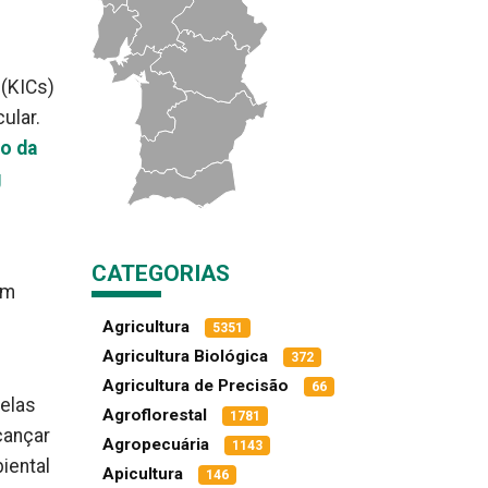
(KICs)
ular.
o da
g
CATEGORIAS
am
Agricultura
5351
Agricultura Biológica
372
Agricultura de Precisão
66
pelas
Agroflorestal
1781
cançar
Agropecuária
1143
iental
Apicultura
146