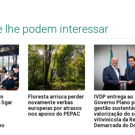
e lhe podem interessar
on
Floresta arrisca perder
IVDP entrega ao
 ligar
novamente verbas
Governo Plano p
europeias por atrasos
gestão sustentáv
nos apoios do PEPAC
valorização do s
vitivinícola da R
no
Demarcada do D