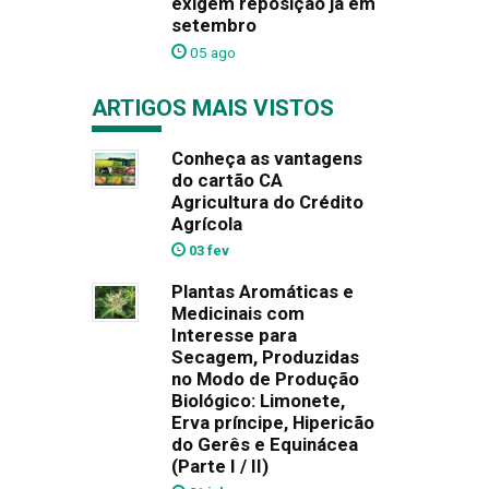
exigem reposição já em
setembro
05 ago
ARTIGOS MAIS VISTOS
Conheça as vantagens
do cartão CA
Agricultura do Crédito
Agrícola
03 fev
Plantas Aromáticas e
Medicinais com
Interesse para
Secagem, Produzidas
no Modo de Produção
Biológico: Limonete,
Erva príncipe, Hipericão
do Gerês e Equinácea
(Parte I / II)