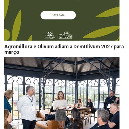
Agromillora e Olivum adiam a DemOlivum 2027 para
março