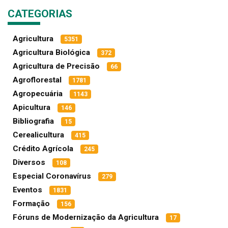
CATEGORIAS
Agricultura
5351
Agricultura Biológica
372
Agricultura de Precisão
66
Agroflorestal
1781
Agropecuária
1143
Apicultura
146
Bibliografia
15
Cerealicultura
415
Crédito Agrícola
245
Diversos
108
Especial Coronavírus
279
Eventos
1831
Formação
156
Fóruns de Modernização da Agricultura
17