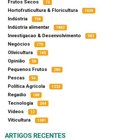
Frutos Secos
73
Hortofruticultura & Floricultura
1658
Indústria
708
Indústria alimentar
1882
Investigacao & Desenvolvimento
583
Negócios
770
Olivicultura
165
Opinião
58
Pequenos Frutos
286
Pescas
94
Política Agrícola
1332
Regadio
188
Tecnologia
244
Vídeos
12
Viticultura
1381
ARTIGOS RECENTES