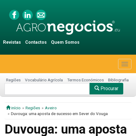
Revistas
Contactos
Quem Somos
Togg
navig
Regiões
Vocabulário Agrícola
Termos Económicos
Bibliografia
Procurar
início
Regiões
Aveiro
Duvouga: uma aposta de sucesso em Sever do Vouga
Duvouga: uma aposta