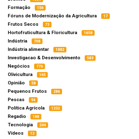
Formação
156
Fóruns de Modernização da Agricultura
17
Frutos Secos
73
Hortofruticultura & Floricultura
1658
Indústria
708
Indústria alimentar
1882
Investigacao & Desenvolvimento
583
Negócios
770
Olivicultura
165
Opinião
58
Pequenos Frutos
286
Pescas
94
Política Agrícola
1332
Regadio
188
Tecnologia
244
Vídeos
12