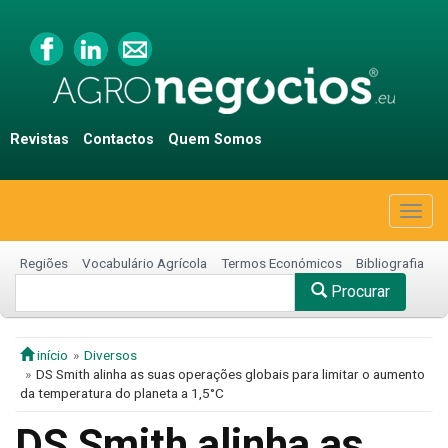
Revistas
Contactos
Quem Somos
Togg
navig
Regiões
Vocabulário Agrícola
Termos Económicos
Bibliografia
Procurar
início
Diversos
DS Smith alinha as suas operações globais para limitar o aumento
da temperatura do planeta a 1,5°C
DS Smith alinha as