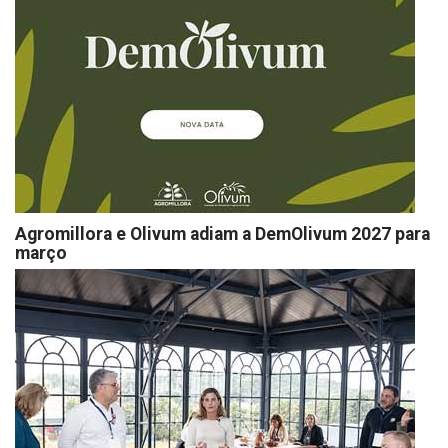
Agromillora e Olivum adiam a DemOlivum 2027 para
março