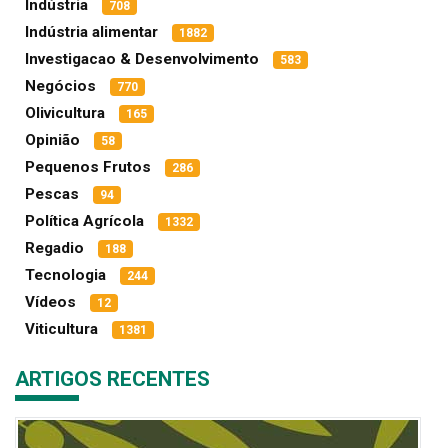
Indústria
708
Indústria alimentar
1882
Investigacao & Desenvolvimento
583
Negócios
770
Olivicultura
165
Opinião
58
Pequenos Frutos
286
Pescas
94
Política Agrícola
1332
Regadio
188
Tecnologia
244
Vídeos
12
Viticultura
1381
ARTIGOS RECENTES