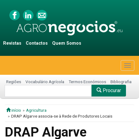
Revistas
Contactos
Quem Somos
Togg
navig
Regiões
Vocabulário Agrícola
Termos Económicos
Bibliografia
Procurar
início
Agricultura
DRAP Algarve associa-se à Rede de Produtores Locais
DRAP Algarve