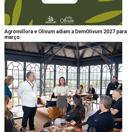
Agromillora e Olivum adiam a DemOlivum 2027 para
março