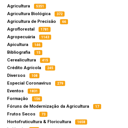
Agricultura
5351
Agricultura Biológica
372
Agricultura de Precisão
66
Agroflorestal
1781
Agropecuária
1143
Apicultura
146
Bibliografia
15
Cerealicultura
415
Crédito Agrícola
245
Diversos
108
Especial Coronavírus
279
Eventos
1831
Formação
156
Fóruns de Modernização da Agricultura
17
Frutos Secos
73
Hortofruticultura & Floricultura
1658