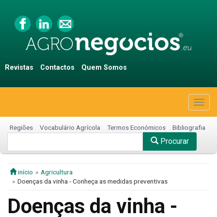
Revistas
Contactos
Quem Somos
Togg
navig
Regiões
Vocabulário Agrícola
Termos Económicos
Bibliografia
Procurar
início
Agricultura
Doenças da vinha - Conheça as medidas preventivas
Doenças da vinha -