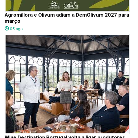
Agromillora e Olivum adiam a DemOlivum 2027 para
março
05 ago
Wine Destination Portugal volta a ligar produtores