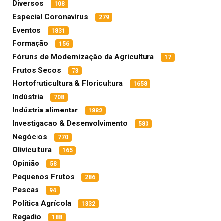
Diversos
108
Especial Coronavírus
279
Eventos
1831
Formação
156
Fóruns de Modernização da Agricultura
17
Frutos Secos
73
Hortofruticultura & Floricultura
1658
Indústria
708
Indústria alimentar
1882
Investigacao & Desenvolvimento
583
Negócios
770
Olivicultura
165
Opinião
58
Pequenos Frutos
286
Pescas
94
Política Agrícola
1332
Regadio
188