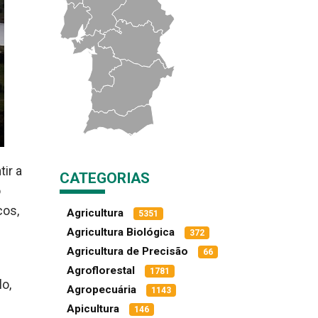
ir a
CATEGORIAS
o
cos,
Agricultura
5351
Agricultura Biológica
372
Agricultura de Precisão
66
Agroflorestal
1781
lo,
Agropecuária
1143
Apicultura
146