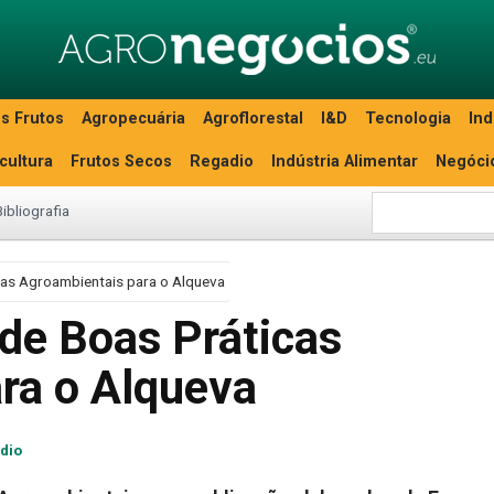
s Frutos
Agropecuária
Agroflorestal
I&D
Tecnologia
Ind
icultura
Frutos Secos
Regadio
Indústria Alimentar
Negóci
Bibliografia
cas Agroambientais para o Alqueva
de Boas Práticas
ra o Alqueva
dio