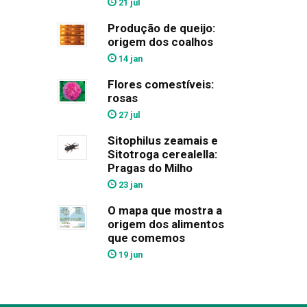
21 jul
Produção de queijo:
origem dos coalhos
14 jan
Flores comestíveis:
rosas
27 jul
Sitophilus zeamais e
Sitotroga cerealella:
Pragas do Milho
23 jan
O mapa que mostra a
origem dos alimentos
que comemos
19 jun