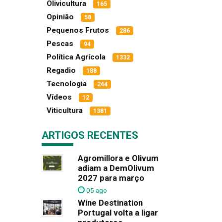
Olivicultura
165
Opinião
58
Pequenos Frutos
286
Pescas
94
Política Agrícola
1332
Regadio
188
Tecnologia
244
Vídeos
12
Viticultura
1381
ARTIGOS RECENTES
Agromillora e Olivum
adiam a DemOlivum
2027 para março
05 ago
Wine Destination
Portugal volta a ligar