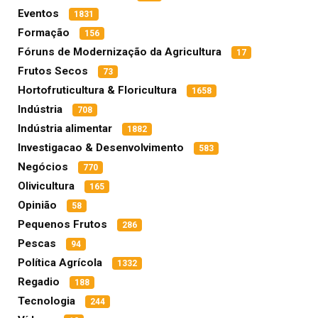
Eventos
1831
Formação
156
Fóruns de Modernização da Agricultura
17
Frutos Secos
73
Hortofruticultura & Floricultura
1658
Indústria
708
Indústria alimentar
1882
Investigacao & Desenvolvimento
583
Negócios
770
Olivicultura
165
Opinião
58
Pequenos Frutos
286
Pescas
94
Política Agrícola
1332
Regadio
188
Tecnologia
244