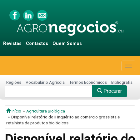
Revistas
Contactos
Quem Somos
Togg
navig
Regiões
Vocabulário Agrícola
Termos Económicos
Bibliografia
Procurar
início
Agricultura Biológica
Disponível relatório do II Inquérito ao comércio grossista e
retalhista de produtos biológicos
Disponível relatório do