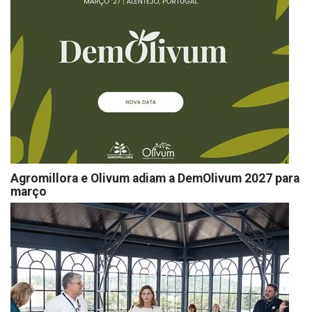
Agromillora e Olivum adiam a DemOlivum 2027 para
março