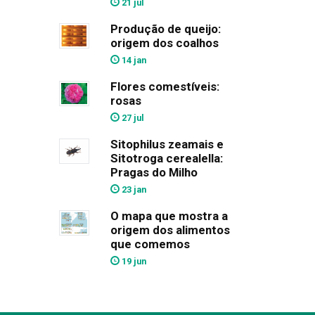
21 jul
Produção de queijo:
origem dos coalhos
14 jan
Flores comestíveis:
rosas
27 jul
Sitophilus zeamais e
Sitotroga cerealella:
Pragas do Milho
23 jan
O mapa que mostra a
origem dos alimentos
que comemos
19 jun