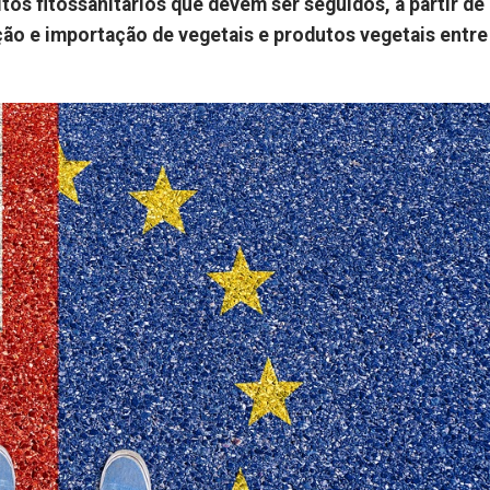
s fitossanitários que devem ser seguidos, a partir de 
ção e importação de vegetais e produtos vegetais entre