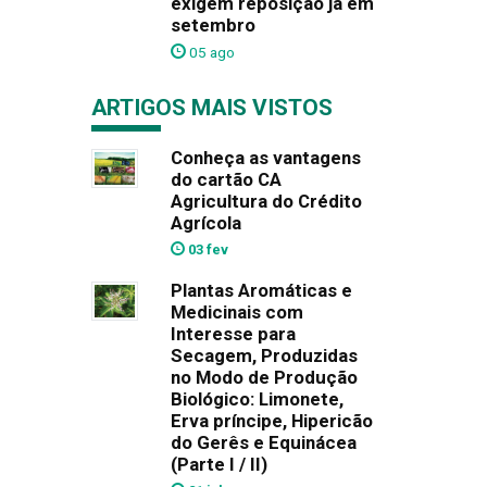
exigem reposição já em
setembro
05 ago
ARTIGOS MAIS VISTOS
Conheça as vantagens
do cartão CA
Agricultura do Crédito
Agrícola
03 fev
Plantas Aromáticas e
Medicinais com
Interesse para
Secagem, Produzidas
no Modo de Produção
Biológico: Limonete,
Erva príncipe, Hipericão
do Gerês e Equinácea
(Parte I / II)