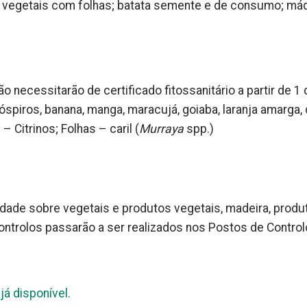
; vegetais com folhas; batata semente e de consumo; má
o necessitarão de certificado fitossanitário a partir de 1 
dióspiros, banana, manga, maracujá, goiaba, laranja amarga, 
 Citrinos; Folhas – caril (
Murraya
spp.)
idade sobre vegetais e produtos vegetais, madeira, produ
ontrolos passarão a ser realizados nos Postos de Control
á disponível.