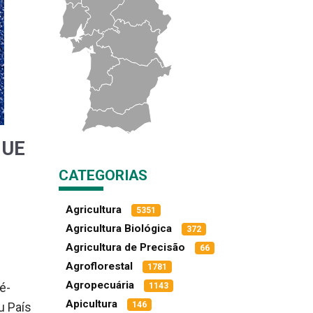
 UE
CATEGORIAS
Agricultura
5351
Agricultura Biológica
372
Agricultura de Precisão
66
Agroflorestal
1781
Agropecuária
1143
é-
Apicultura
146
u País