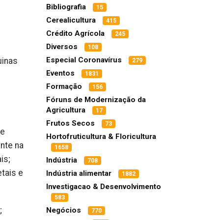
Bibliografia
15
Cerealicultura
415
Crédito Agrícola
245
Diversos
108
Especial Coronavírus
uinas
279
Eventos
1831
Formação
156
Fóruns de Modernização da
Agricultura
17
Frutos Secos
73
de
Hortofruticultura & Floricultura
ente na
1658
is;
Indústria
708
etais e
Indústria alimentar
1882
Investigacao & Desenvolvimento
583
;
Negócios
770