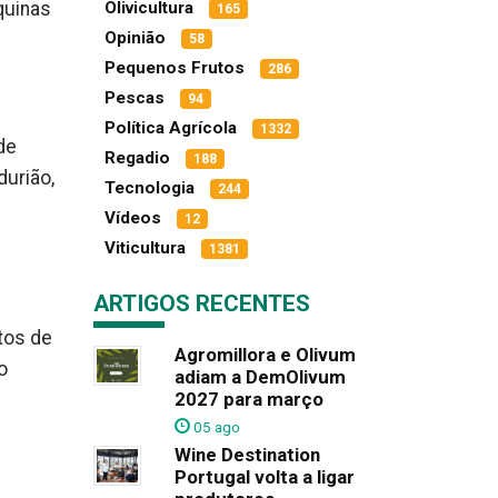
Olivicultura
quinas
165
Opinião
58
Pequenos Frutos
286
Pescas
94
Política Agrícola
1332
de
Regadio
188
durião,
Tecnologia
244
Vídeos
12
Viticultura
1381
ARTIGOS RECENTES
tos de
Agromillora e Olivum
o
adiam a DemOlivum
2027 para março
05 ago
Wine Destination
Portugal volta a ligar