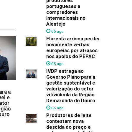
produtores
portugueses a
compradores
internacionais no
Alentejo
05 ago
Floresta arrisca perder
novamente verbas
europeias por atrasos
nos apoios do PEPAC
05 ago
IVDP entrega ao
Governo Plano para a
gestão sustentável e
valorização do setor
ara a
vitivinícola da Região
el e
Demarcada do Douro
etor
05 ago
egião
ouro
Produtores de leite
contestam nova
descida do preço e