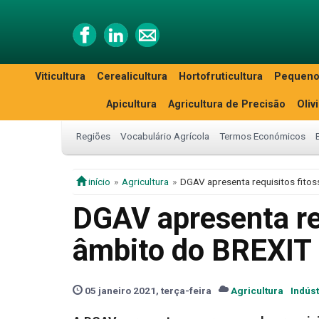
Viticultura
Cerealicultura
Hortofruticultura
Pequeno
Apicultura
Agricultura de Precisão
Oliv
Regiões
Vocabulário Agrícola
Termos Económicos
início
Agricultura
DGAV apresenta requisitos fitos
DGAV apresenta req
âmbito do BREXIT
05 janeiro 2021, terça-feira
Agricultura
Indúst