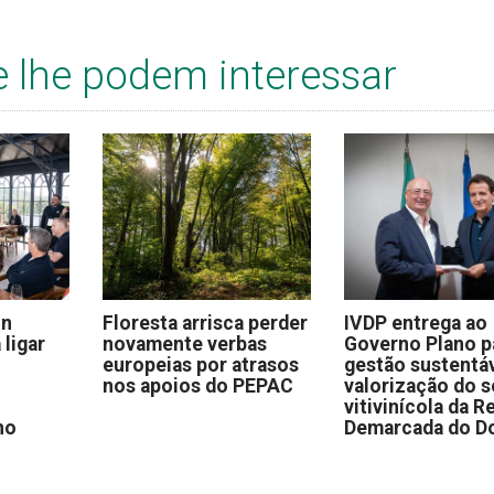
e lhe podem interessar
on
Floresta arrisca perder
IVDP entrega ao
 ligar
novamente verbas
Governo Plano p
europeias por atrasos
gestão sustentáv
nos apoios do PEPAC
valorização do s
vitivinícola da R
no
Demarcada do D