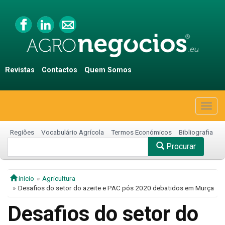
Revistas
Contactos
Quem Somos
Togg
navig
Regiões
Vocabulário Agrícola
Termos Económicos
Bibliografia
Procurar
início
Agricultura
Desafios do setor do azeite e PAC pós 2020 debatidos em Murça
Desafios do setor do