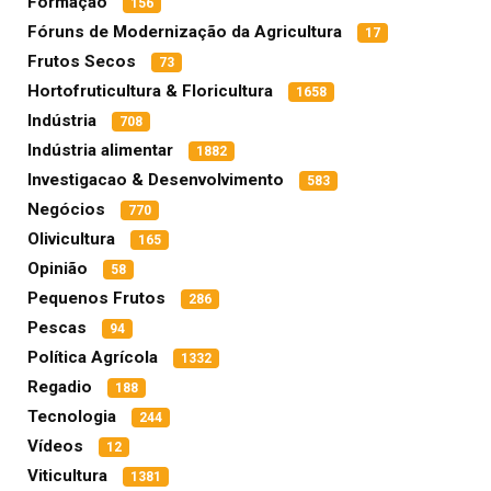
Formação
156
Fóruns de Modernização da Agricultura
17
Frutos Secos
73
Hortofruticultura & Floricultura
1658
Indústria
708
Indústria alimentar
1882
Investigacao & Desenvolvimento
583
Negócios
770
Olivicultura
165
Opinião
58
Pequenos Frutos
286
Pescas
94
Política Agrícola
1332
Regadio
188
Tecnologia
244
Vídeos
12
Viticultura
1381