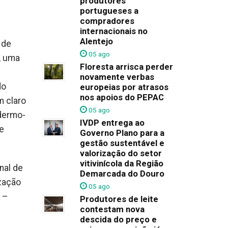
produtores
portugueses a
compradores
internacionais no
Alentejo
 de
05 ago
, uma
Floresta arrisca perder
novamente verbas
do
europeias por atrasos
nos apoios do PEPAC
m claro
05 ago
ndermo-
IVDP entrega ao
se
Governo Plano para a
gestão sustentável e
valorização do setor
vitivinícola da Região
nal de
Demarcada do Douro
zação
05 ago
 –
Produtores de leite
contestam nova
descida do preço e