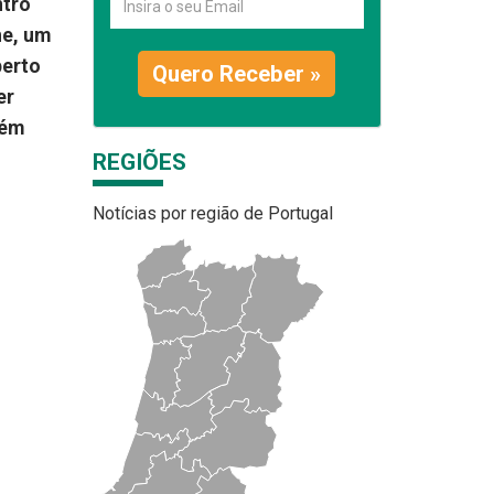
ntro
he, um
perto
Quero Receber »
er
bém
REGIÕES
Notícias por região de Portugal