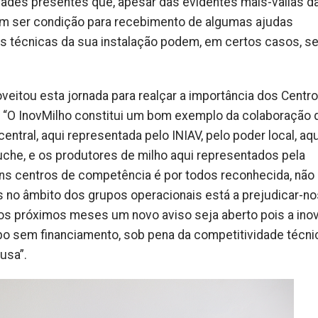
ridades presentes que, apesar das evidentes mais-valias d
m ser condição para recebimento de algumas ajudas
s técnicas da sua instalação podem, em certos casos, se
eitou esta jornada para realçar a importância dos Centr
 “O InovMilho constitui um bom exemplo da colaboração 
entral, aqui representada pelo INIAV, pelo poder local, aqu
che, e os produtores de milho aqui representados pela
ns centros de competência é por todos reconhecida, não
 no âmbito dos grupos operacionais está a prejudicar-no
nos próximos meses um novo aviso seja aberto pois a ino
o sem financiamento, sob pena da competitividade técni
usa”.