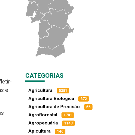
CATEGORIAS
etir-
as e
Agricultura
5351
Agricultura Biológica
372
Agricultura de Precisão
66
is
Agroflorestal
1781
Agropecuária
1143
Apicultura
146