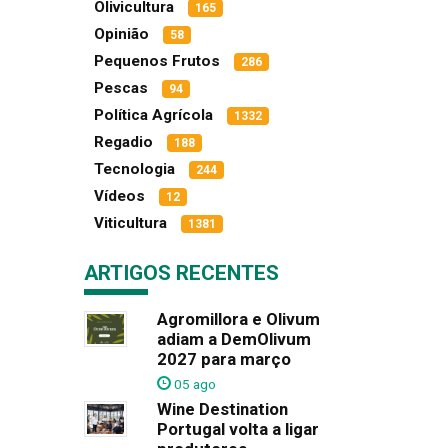
Olivicultura
165
Opinião
58
Pequenos Frutos
286
Pescas
94
Política Agrícola
1332
Regadio
188
Tecnologia
244
Vídeos
12
Viticultura
1381
ARTIGOS RECENTES
Agromillora e Olivum
adiam a DemOlivum
2027 para março
05 ago
Wine Destination
Portugal volta a ligar