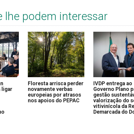
e lhe podem interessar
on
Floresta arrisca perder
IVDP entrega ao
 ligar
novamente verbas
Governo Plano p
europeias por atrasos
gestão sustentáv
nos apoios do PEPAC
valorização do s
vitivinícola da R
no
Demarcada do D