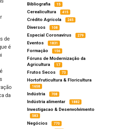
as
Bibliografia
15
Cerealicultura
415
r
Crédito Agrícola
245
Diversos
108
Especial Coronavírus
279
os de
Eventos
1831
que é
Formação
156
i
Fóruns de Modernização da
Agricultura
17
 é
Frutos Secos
73
s
Hortofruticultura & Floricultura
vação
1658
Indústria
708
ca da
Indústria alimentar
1882
Investigacao & Desenvolvimento
583
Negócios
770