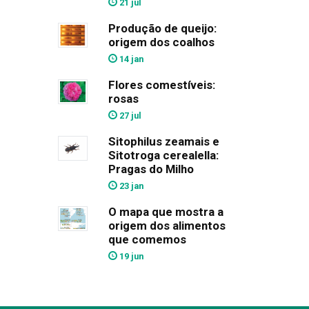
21 jul
Produção de queijo:
origem dos coalhos
14 jan
Flores comestíveis:
rosas
27 jul
Sitophilus zeamais e
Sitotroga cerealella:
Pragas do Milho
23 jan
O mapa que mostra a
origem dos alimentos
que comemos
19 jun