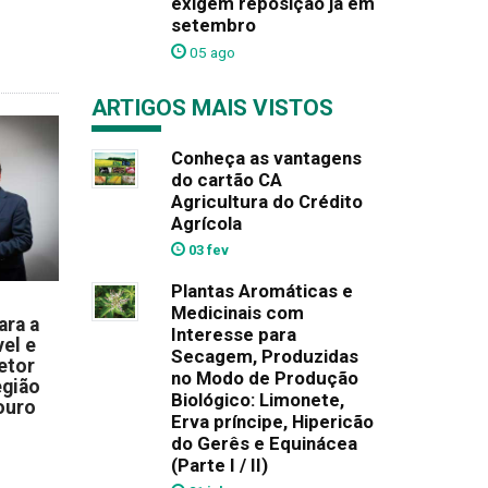
exigem reposição já em
setembro
05 ago
ARTIGOS MAIS VISTOS
Conheça as vantagens
do cartão CA
Agricultura do Crédito
Agrícola
03 fev
Plantas Aromáticas e
Medicinais com
ara a
Interesse para
el e
Secagem, Produzidas
etor
no Modo de Produção
egião
Biológico: Limonete,
ouro
Erva príncipe, Hipericão
do Gerês e Equinácea
(Parte I / II)