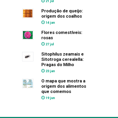
21 jul
Produção de queijo:
origem dos coalhos
14 jan
Flores comestíveis:
rosas
27 jul
Sitophilus zeamais e
Sitotroga cerealella:
Pragas do Milho
23 jan
O mapa que mostra a
origem dos alimentos
que comemos
19 jun