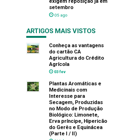
exigem reposição já em
setembro
05 ago
ARTIGOS MAIS VISTOS
Conheça as vantagens
do cartão CA
Agricultura do Crédito
Agrícola
03 fev
Plantas Aromáticas e
Medicinais com
Interesse para
Secagem, Produzidas
no Modo de Produção
Biológico: Limonete,
Erva príncipe, Hipericão
do Gerês e Equinácea
(Parte I / II)