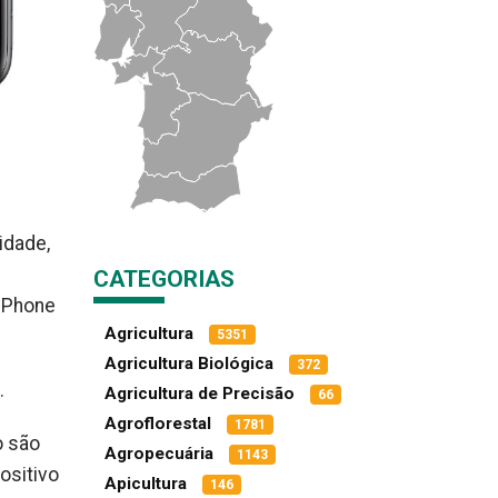
idade,
CATEGORIAS
 iPhone
Agricultura
5351
Agricultura Biológica
372
.
Agricultura de Precisão
66
Agroflorestal
1781
o são
Agropecuária
1143
ositivo
Apicultura
146