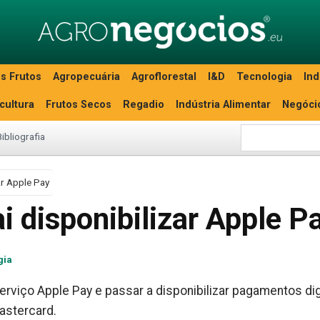
s Frutos
Agropecuária
Agroflorestal
I&D
Tecnologia
Ind
icultura
Frutos Secos
Regadio
Indústria Alimentar
Negóci
Bibliografia
ar Apple Pay
ai disponibilizar Apple P
gia
erviço Apple Pay e passar a disponibilizar pagamentos dig
astercard.