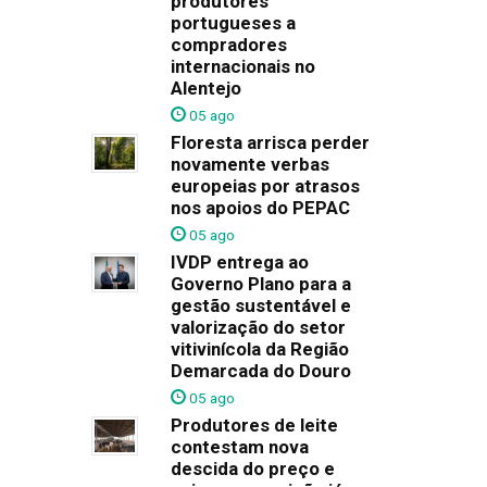
produtores
portugueses a
compradores
internacionais no
Alentejo
05 ago
Floresta arrisca perder
novamente verbas
europeias por atrasos
nos apoios do PEPAC
05 ago
IVDP entrega ao
Governo Plano para a
gestão sustentável e
valorização do setor
vitivinícola da Região
Demarcada do Douro
05 ago
Produtores de leite
contestam nova
descida do preço e