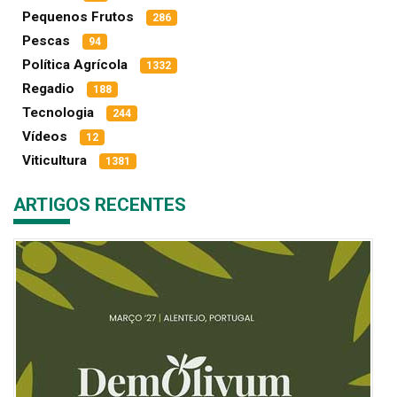
Pequenos Frutos
286
Pescas
94
Política Agrícola
1332
Regadio
188
Tecnologia
244
Vídeos
12
Viticultura
1381
ARTIGOS RECENTES