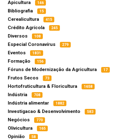
Apicultura
146
Bibliografia
15
Cerealicultura
415
Crédito Agrícola
245
Diversos
108
Especial Coronavírus
279
Eventos
1831
Formação
156
Fóruns de Modernização da Agricultura
17
Frutos Secos
73
Hortofruticultura & Floricultura
1658
Indústria
708
Indústria alimentar
1882
Investigacao & Desenvolvimento
583
Negócios
770
Olivicultura
165
Opinião
58