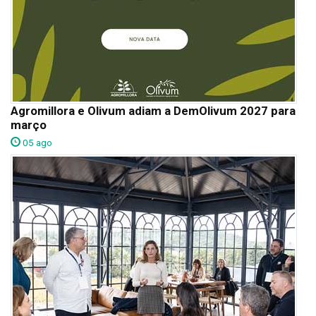
Agromillora e Olivum adiam a DemOlivum 2027 para
março
05 ago