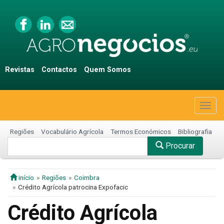
Revistas
Contactos
Quem Somos
Togg
navig
Regiões
Vocabulário Agrícola
Termos Económicos
Bibliografia
Procurar
início
Regiões
Coimbra
Crédito Agrícola patrocina Expofacic
Crédito Agrícola