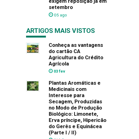
exigem reposição já em
setembro
05 ago
ARTIGOS MAIS VISTOS
Conheça as vantagens
do cartão CA
Agricultura do Crédito
Agrícola
03 fev
Plantas Aromáticas e
Medicinais com
Interesse para
Secagem, Produzidas
no Modo de Produção
Biológico: Limonete,
Erva príncipe, Hipericão
do Gerês e Equinácea
(Parte I / II)