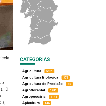
rícola
CATEGORIAS
Agricultura
5351
Agricultura Biológica
372
po
Agricultura de Precisão
66
al. O
Agroflorestal
1781
s
Agropecuária
1143
ia,
Apicultura
146