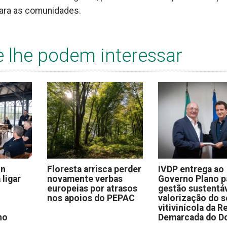
para as comunidades.
e lhe podem interessar
on
Floresta arrisca perder
IVDP entrega ao
 ligar
novamente verbas
Governo Plano p
europeias por atrasos
gestão sustentáv
nos apoios do PEPAC
valorização do s
vitivinícola da R
no
Demarcada do D