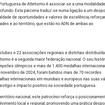
o Portuguesa de Atletismo é associar-se a uma modalida
profundo. Esta parceria traduz-se numa ligação a um despo
aldade de oportunidades e valores de excelência, reforç
des e ao território, que estão no ADN de ambas as
lubes e 22 associações regionais e distritais distribuída
tismo é a segunda maior federação nacional. O seu histór
mpeões olímpicos e mais de 1.400 medalhas internacionai
 novembro de 2024, foram batidos mais de 70 recordes
lhas internacionais em mundiais e europeus nas suas vá
estígio e impacto positivo na sociedade portuguesa.
rritório nacional, este patrocínio reforça o posicionamen
olvimento local e regional, promovendo uma prática despo