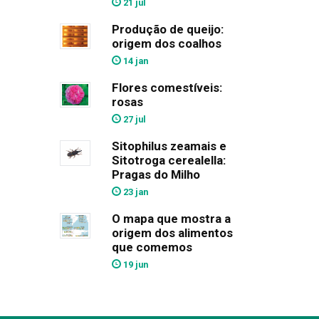
21 jul
Produção de queijo:
origem dos coalhos
14 jan
Flores comestíveis:
rosas
27 jul
Sitophilus zeamais e
Sitotroga cerealella:
Pragas do Milho
23 jan
O mapa que mostra a
origem dos alimentos
que comemos
19 jun