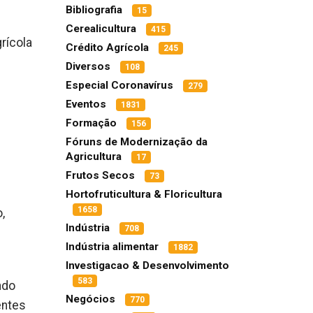
Bibliografia
15
Cerealicultura
415
rícola
Crédito Agrícola
245
Diversos
108
Especial Coronavírus
279
e
Eventos
1831
Formação
156
Fóruns de Modernização da
Agricultura
17
Frutos Secos
73
Hortofruticultura & Floricultura
1658
,
Indústria
708
Indústria alimentar
1882
Investigacao & Desenvolvimento
583
ndo
Negócios
770
entes