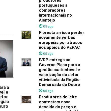
produtores
portugueses a
compradores
internacionais no
Alentejo
05 ago
Floresta arrisca perder
novamente verbas
europeias por atrasos
nos apoios do PEPAC
05 ago
IVDP entrega ao
Governo Plano para a
gestão sustentável e
valorização do setor
vitivinícola da Região
Demarcada do Douro
ara a
05 ago
el e
Produtores de leite
etor
egião
contestam nova
ouro
descida do preço e