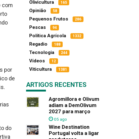
Olivicultura
165
de com
Opinião
58
rto
Pequenos Frutos
286
ando
Pescas
94
Política Agrícola
1332
Regadio
188
Tecnologia
244
Vídeos
12
Viticultura
s por
1381
ico de
ARTIGOS RECENTES
s.
Agromillora e Olivum
rias
adiam a DemOlivum
2027 para março
05 ago
Wine Destination
to do
Portugal volta a ligar
rtiva