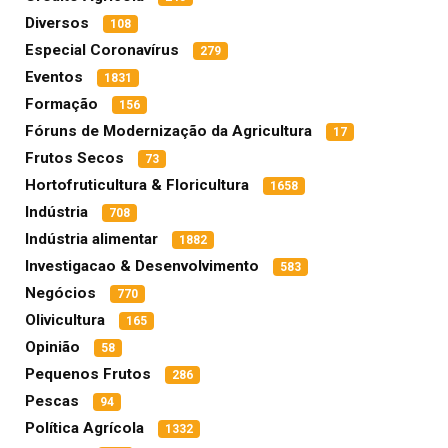
Diversos
108
Especial Coronavírus
279
Eventos
1831
Formação
156
Fóruns de Modernização da Agricultura
17
Frutos Secos
73
Hortofruticultura & Floricultura
1658
Indústria
708
Indústria alimentar
1882
Investigacao & Desenvolvimento
583
Negócios
770
Olivicultura
165
Opinião
58
Pequenos Frutos
286
Pescas
94
Política Agrícola
1332