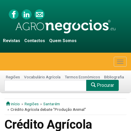
Revistas
Contactos
Quem Somos
Togg
navig
Regiões
Vocabulário Agrícola
Termos Económicos
Bibliografia
Procurar
início
Regiões
Santarém
Crédito Agrícola debate "Produção Animal"
Crédito Agrícola