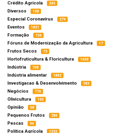
Crédito Agrícola
245
Diversos
108
Especial Coronavírus
279
Eventos
1831
Formação
156
Fóruns de Modernização da Agricultura
17
Frutos Secos
73
Hortofruticultura & Floricultura
1658
Indústria
708
Indústria alimentar
1882
Investigacao & Desenvolvimento
583
Negócios
770
Olivicultura
165
Opinião
58
Pequenos Frutos
286
Pescas
94
Política Agrícola
1332