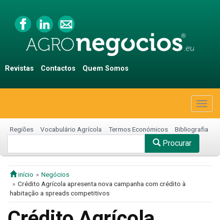
Revistas
Contactos
Quem Somos
Togg
navig
Regiões
Vocabulário Agrícola
Termos Económicos
Bibliografia
Procurar
início
Negócios
Crédito Agrícola apresenta nova campanha com crédito à
habitação a spreads competitivos
Crédito Agrícola