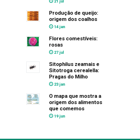
21 jul
Produção de queijo:
origem dos coalhos
14 jan
Flores comestíveis:
rosas
27 jul
Sitophilus zeamais e
Sitotroga cerealella:
Pragas do Milho
23 jan
O mapa que mostra a
origem dos alimentos
que comemos
19 jun