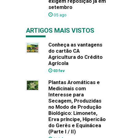
exigem reposição já em
setembro
05 ago
ARTIGOS MAIS VISTOS
Conheça as vantagens
do cartão CA
Agricultura do Crédito
Agrícola
03 fev
Plantas Aromáticas e
Medicinais com
Interesse para
Secagem, Produzidas
no Modo de Produção
Biológico: Limonete,
Erva príncipe, Hipericão
do Gerês e Equinácea
(Parte I / II)