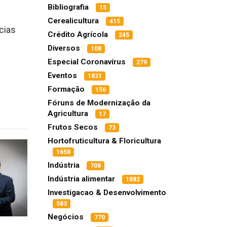
Bibliografia
15
Cerealicultura
415
cias
Crédito Agrícola
245
Diversos
108
Especial Coronavírus
279
Eventos
1831
Formação
156
Fóruns de Modernização da
Agricultura
17
Frutos Secos
73
Hortofruticultura & Floricultura
1658
Indústria
708
Indústria alimentar
1882
Investigacao & Desenvolvimento
583
Negócios
770