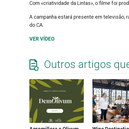
Com «criatividade da Lintas», o filme foi pro
A campanha estará presente em televisão, rá
do CA.
VER VÍDEO
Outros artigos qu
Agromillora e Olivum
Wine Destinati