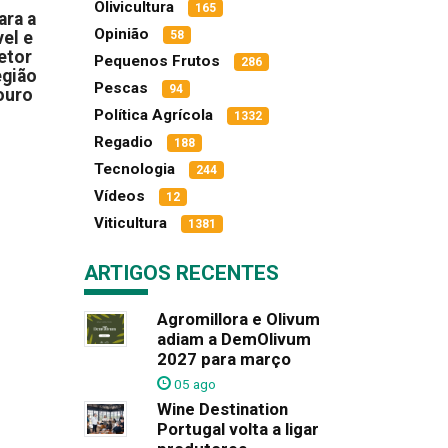
Olivicultura
165
ara a
Opinião
el e
58
etor
Pequenos Frutos
286
egião
Pescas
94
ouro
Política Agrícola
1332
Regadio
188
Tecnologia
244
Vídeos
12
Viticultura
1381
ARTIGOS RECENTES
Agromillora e Olivum
adiam a DemOlivum
2027 para março
05 ago
Wine Destination
Portugal volta a ligar