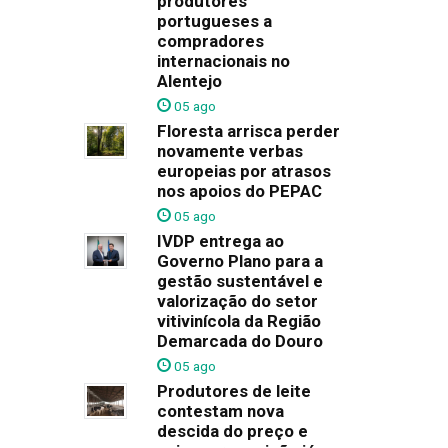
produtores
portugueses a
compradores
internacionais no
Alentejo
05 ago
Floresta arrisca perder
novamente verbas
europeias por atrasos
nos apoios do PEPAC
05 ago
IVDP entrega ao
Governo Plano para a
gestão sustentável e
valorização do setor
vitivinícola da Região
Demarcada do Douro
05 ago
Produtores de leite
contestam nova
descida do preço e