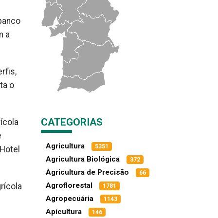
 banco
m a
rfis,
ta o
CATEGORIAS
ícola
e
Agricultura
5351
 Hotel
Agricultura Biológica
372
Agricultura de Precisão
66
Agroflorestal
rícola
1781
Agropecuária
1143
Apicultura
146