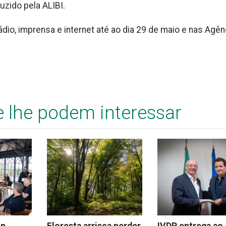
duzido pela ALIBI.
dio, imprensa e internet até ao dia 29 de maio e nas Agên
e lhe podem interessar
on
Floresta arrisca perder
IVDP entrega ao