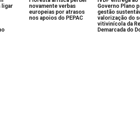
 ligar
novamente verbas
Governo Plano p
europeias por atrasos
gestão sustentáv
nos apoios do PEPAC
valorização do s
vitivinícola da R
no
Demarcada do D