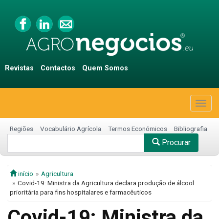
Revistas
Contactos
Quem Somos
Togg
navig
Regiões
Vocabulário Agrícola
Termos Económicos
Bibliografia
Procurar
início
Agricultura
Covid-19: Ministra da Agricultura declara produção de álcool
prioritária para fins hospitalares e farmacêuticos
Covid-19: Ministra da