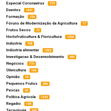
Especial Coronavírus
279
Eventos
1831
Formação
156
Fóruns de Modernização da Agricultura
17
Frutos Secos
73
Hortofruticultura & Floricultura
1658
Indústria
708
Indústria alimentar
1882
Investigacao & Desenvolvimento
583
Negócios
770
Olivicultura
165
Opinião
58
Pequenos Frutos
286
Pescas
94
Política Agrícola
1332
Regadio
188
Tecnologia
244