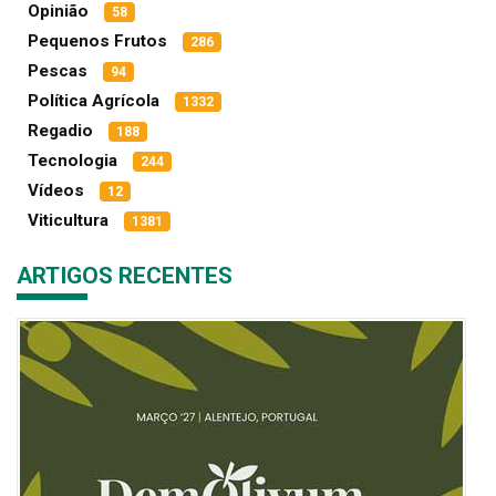
Opinião
58
Pequenos Frutos
286
Pescas
94
Política Agrícola
1332
Regadio
188
Tecnologia
244
Vídeos
12
Viticultura
1381
ARTIGOS RECENTES