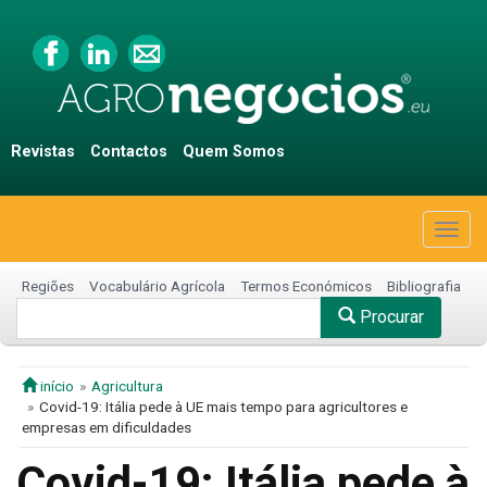
Revistas
Contactos
Quem Somos
Togg
navig
Regiões
Vocabulário Agrícola
Termos Económicos
Bibliografia
Procurar
início
Agricultura
Covid-19: Itália pede à UE mais tempo para agricultores e
empresas em dificuldades
Covid-19: Itália pede à