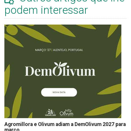
podem interessar
Agromillora e Olivum adiam a DemOlivum 2027 para
março