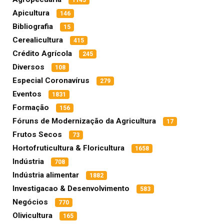
Apicultura
146
Bibliografia
15
Cerealicultura
415
Crédito Agrícola
245
Diversos
108
Especial Coronavírus
279
Eventos
1831
Formação
156
Fóruns de Modernização da Agricultura
17
Frutos Secos
73
Hortofruticultura & Floricultura
1658
Indústria
708
Indústria alimentar
1882
Investigacao & Desenvolvimento
583
Negócios
770
Olivicultura
165