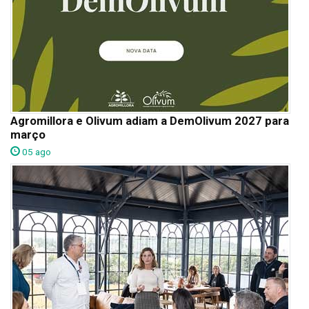
Agromillora e Olivum adiam a DemOlivum 2027 para
março
05 ago