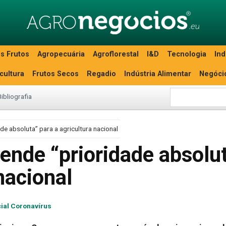
s Frutos
Agropecuária
Agroflorestal
I&D
Tecnologia
Ind
icultura
Frutos Secos
Regadio
Indústria Alimentar
Negóci
Bibliografia
e absoluta” para a agricultura nacional
ende “prioridade absolu
nacional
ial Coronavírus