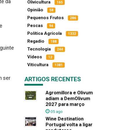
te da
Olivicultura
165
Opinião
58
Pequenos Frutos
286
e
Pescas
94
Política Agrícola
1332
Regadio
188
guinte
Tecnologia
244
Vídeos
12
Viticultura
1381
m ser
ARTIGOS RECENTES
Agromillora e Olivum
adiam a DemOlivum
2027 para março
05 ago
Wine Destination
Portugal volta a ligar