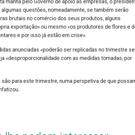
a manhã pelo Governo de apoio às empresas, o presiden
das algumas questões, nomeadamente, se também serão
ras brutais no comércio dos seus produtos, alguns
ópria exportação» ou mesmo «os produtores de flores e d
ntares e por isso já estão em crise».
idas anunciadas «poderão ser replicadas no trimestre se
a «desproporcionalidade com as medidas tomadas, por
são para este trimestre, numa perspetiva de que possa
nfatizou.