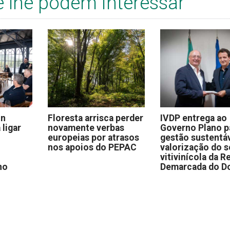
e lhe podem interessar
on
Floresta arrisca perder
IVDP entrega ao
 ligar
novamente verbas
Governo Plano p
europeias por atrasos
gestão sustentáv
nos apoios do PEPAC
valorização do s
vitivinícola da R
no
Demarcada do D