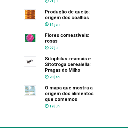
21 jul
Produção de queijo:
origem dos coalhos
14 jan
Flores comestíveis:
rosas
27 jul
Sitophilus zeamais e
Sitotroga cerealella:
Pragas do Milho
23 jan
O mapa que mostra a
origem dos alimentos
que comemos
19 jun