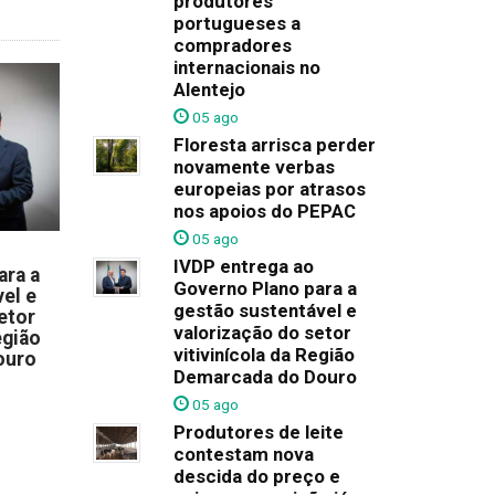
produtores
portugueses a
compradores
internacionais no
Alentejo
05 ago
Floresta arrisca perder
novamente verbas
europeias por atrasos
nos apoios do PEPAC
05 ago
IVDP entrega ao
ara a
Governo Plano para a
el e
gestão sustentável e
etor
valorização do setor
egião
vitivinícola da Região
ouro
Demarcada do Douro
05 ago
Produtores de leite
contestam nova
descida do preço e