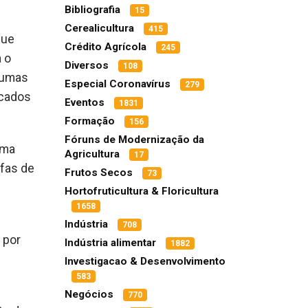
Bibliografia
15
Cerealicultura
415
que
Crédito Agrícola
245
a o
Diversos
108
lgumas
Especial Coronavírus
279
rcados
Eventos
1831
Formação
156
Fóruns de Modernização da
uma
Agricultura
17
efas de
Frutos Secos
73
Hortofruticultura & Floricultura
1658
Indústria
708
 por
Indústria alimentar
1882
Investigacao & Desenvolvimento
583
Negócios
770