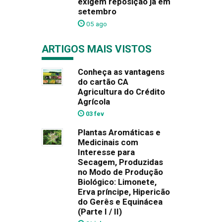
exigem reposição já em
setembro
05 ago
ARTIGOS MAIS VISTOS
Conheça as vantagens
do cartão CA
Agricultura do Crédito
Agrícola
03 fev
Plantas Aromáticas e
Medicinais com
Interesse para
Secagem, Produzidas
no Modo de Produção
Biológico: Limonete,
Erva príncipe, Hipericão
do Gerês e Equinácea
(Parte I / II)