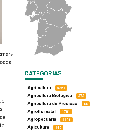
omer»,
todos
CATEGORIAS
Agricultura
5351
Agricultura Biológica
372
ão
Agricultura de Precisão
66
as
Agroflorestal
1781
 de
Agropecuária
1143
to
Apicultura
146