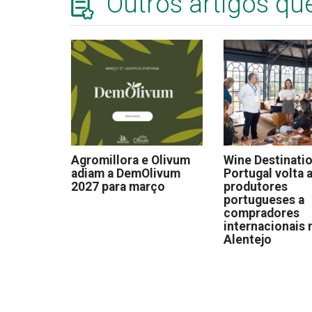
Outros artigos qu
Agromillora e Olivum
Wine Destinati
adiam a DemOlivum
Portugal volta a
2027 para março
produtores
portugueses a
compradores
internacionais 
Alentejo