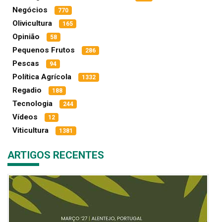
Negócios
770
Olivicultura
165
Opinião
58
Pequenos Frutos
286
Pescas
94
Política Agrícola
1332
Regadio
188
Tecnologia
244
Vídeos
12
Viticultura
1381
ARTIGOS RECENTES