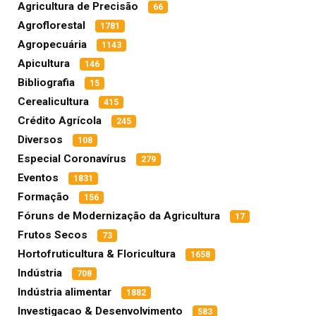
Agricultura de Precisão
66
Agroflorestal
1781
Agropecuária
1143
Apicultura
146
Bibliografia
15
Cerealicultura
415
Crédito Agrícola
245
Diversos
108
Especial Coronavírus
279
Eventos
1831
Formação
156
Fóruns de Modernização da Agricultura
17
Frutos Secos
73
Hortofruticultura & Floricultura
1658
Indústria
708
Indústria alimentar
1882
Investigacao & Desenvolvimento
583