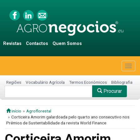
Revistas
Contactos
Quem Somos
Togg
navig
Regiões
Vocabulário Agrícola
Termos Económicos
Bibliografia
Procurar
início
Agroflorestal
Corticeira Amorim galardoada pelo quarto ano consecutivo nos
Prémios de Sustentabilidade da revista World Finance
Corticeira Amorim