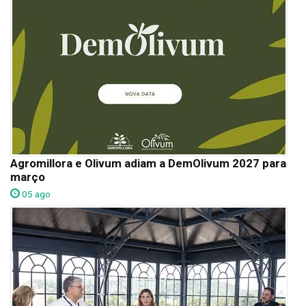
Agromillora e Olivum adiam a DemOlivum 2027 para
março
05 ago