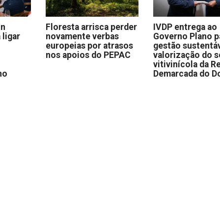
on
Floresta arrisca perder
IVDP entrega ao
 ligar
novamente verbas
Governo Plano p
europeias por atrasos
gestão sustentáv
nos apoios do PEPAC
valorização do s
vitivinícola da R
no
Demarcada do D