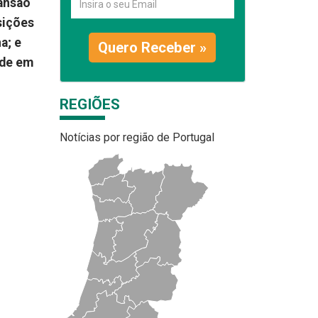
pansão
sições
a; e
Quero Receber »
ede em
REGIÕES
Notícias por região de Portugal