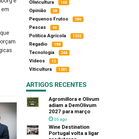
mborg e
Olivicultura
165
r em
Opinião
58
Pequenos Frutos
286
Pescas
94
 que
Política Agrícola
1332
eforçam
Regadio
188
gicas
Tecnologia
244
Vídeos
12
Viticultura
1381
ARTIGOS RECENTES
Agromillora e Olivum
adiam a DemOlivum
2027 para março
05 ago
Wine Destination
Portugal volta a ligar