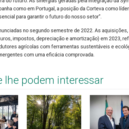
ra do futuro. As sinergias geradas pela integração da Sy
Espanha como em Portugal, a posição da Corteva como líde
ncial para garantir o futuro do nosso setor”.
nunciadas no segundo semestre de 2022. As aquisições,
juros, impostos, depreciação e amortização) em 2023, r
utores agrícolas com ferramentas sustentáveis e ecoló
mergentes com uma eficácia comprovada.
e lhe podem interessar