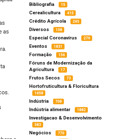
Bibliografia
15
Cerealicultura
415
Crédito Agrícola
245
as
Diversos
108
e as
Especial Coronavírus
279
Eventos
1831
ra.
Formação
156
Fóruns de Modernização da
ta
Agricultura
17
Frutos Secos
73
Hortofruticultura & Floricultura
cos.
1658
Indústria
708
s
Indústria alimentar
1882
Investigacao & Desenvolvimento
583
Negócios
770