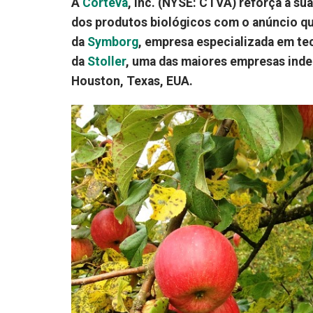
A
Corteva
, Inc. (NYSE: CTVA) reforça a s
dos
produtos biológicos
com o anúncio que
da
Symborg
, empresa especializada em te
da
Stoller
, uma das maiores empresas inde
Houston, Texas, EUA.