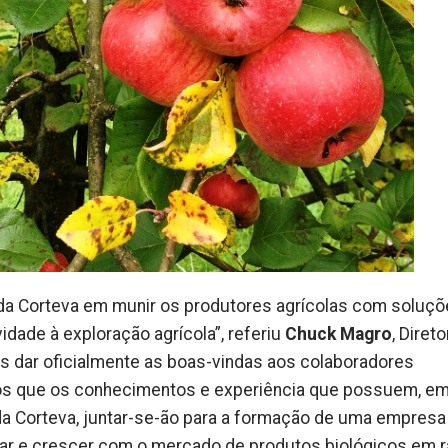
da Corteva em munir os produtores agrícolas com soluç
dade à exploração agrícola”, referiu
Chuck Magro
, Direto
os dar oficialmente as boas-vindas aos colaboradores
mos que os conhecimentos e experiência que possuem, e
 Corteva, juntar-se-ão para a formação de uma empresa 
rar e crescer com o mercado de produtos biológicos em r