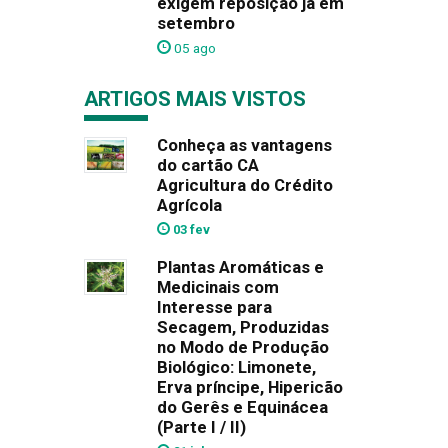
exigem reposição já em
setembro
05 ago
ARTIGOS MAIS VISTOS
Conheça as vantagens
do cartão CA
Agricultura do Crédito
Agrícola
03 fev
Plantas Aromáticas e
Medicinais com
Interesse para
Secagem, Produzidas
no Modo de Produção
Biológico: Limonete,
Erva príncipe, Hipericão
do Gerês e Equinácea
(Parte I / II)