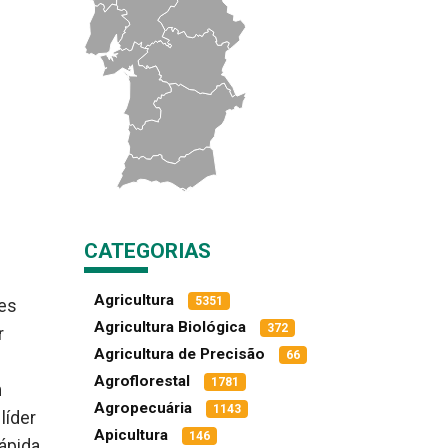
CATEGORIAS
Agricultura
5351
ões
Agricultura Biológica
372
r
Agricultura de Precisão
66
Agroflorestal
1781
m
Agropecuária
1143
líder
Apicultura
146
ápida