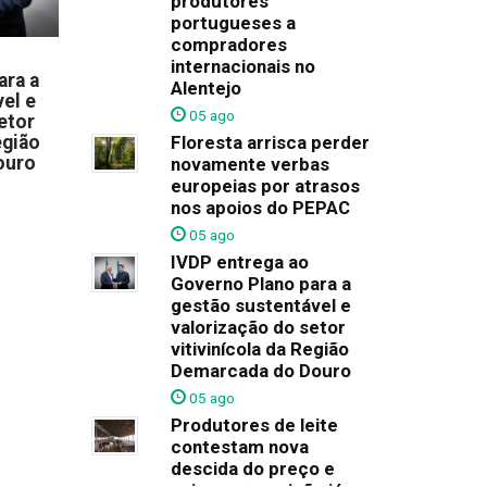
produtores
portugueses a
compradores
internacionais no
ara a
Alentejo
el e
05 ago
etor
egião
Floresta arrisca perder
ouro
novamente verbas
europeias por atrasos
nos apoios do PEPAC
05 ago
IVDP entrega ao
Governo Plano para a
gestão sustentável e
valorização do setor
vitivinícola da Região
Demarcada do Douro
05 ago
Produtores de leite
contestam nova
descida do preço e