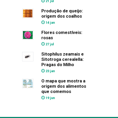
21 jul
Produção de queijo:
origem dos coalhos
14 jan
Flores comestíveis:
rosas
27 jul
Sitophilus zeamais e
Sitotroga cerealella:
Pragas do Milho
23 jan
O mapa que mostra a
origem dos alimentos
que comemos
19 jun