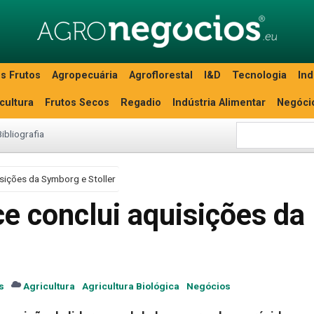
s Frutos
Agropecuária
Agroflorestal
I&D
Tecnologia
Ind
icultura
Frutos Secos
Regadio
Indústria Alimentar
Negóci
Bibliografia
isições da Symborg e Stoller
e conclui aquisições da
s
Agricultura
Agricultura Biológica
Negócios