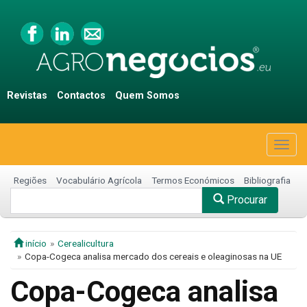
Revistas
Contactos
Quem Somos
Togg
navig
Regiões
Vocabulário Agrícola
Termos Económicos
Bibliografia
Procurar
início
Cerealicultura
Copa-Cogeca analisa mercado dos cereais e oleaginosas na UE
Copa-Cogeca analisa