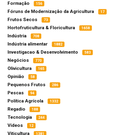
Formação
156
Fóruns de Modernização da Agricultura
17
Frutos Secos
73
Hortofruticultura & Floricultura
1658
Indústria
708
Indústria alimentar
1882
Investigacao & Desenvolvimento
583
Negócios
770
Olivicultura
165
Opinião
58
Pequenos Frutos
286
Pescas
94
Política Agrícola
1332
Regadio
188
Tecnologia
244
Vídeos
12
Viticultura
1381