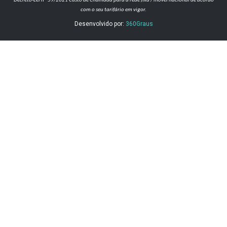
Decreto-Lei nº 59/2021
Custo de Chamada para a rede fixa / móvel nacional de acordo
com o seu tarifário em vigor.
Desenvolvido por:
360Graus