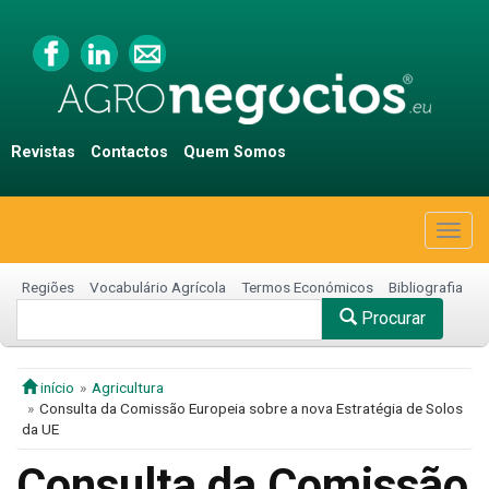
Revistas
Contactos
Quem Somos
Togg
navig
Regiões
Vocabulário Agrícola
Termos Económicos
Bibliografia
Procurar
início
Agricultura
Consulta da Comissão Europeia sobre a nova Estratégia de Solos
da UE
Consulta da Comissão