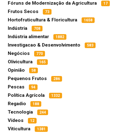
Fóruns de Modernização da Agricultura
17
Frutos Secos
73
Hortofruticultura & Floricultura
1658
Indústria
708
Indústria alimentar
1882
Investigacao & Desenvolvimento
583
Negócios
770
Olivicultura
165
Opinião
58
Pequenos Frutos
286
Pescas
94
Política Agrícola
1332
Regadio
188
Tecnologia
244
Vídeos
12
Viticultura
1381