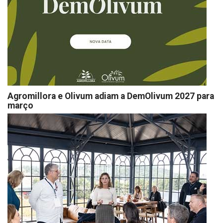
Agromillora e Olivum adiam a DemOlivum 2027 para
março