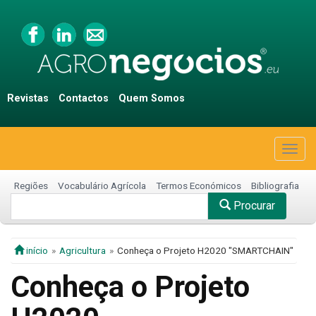
Revistas
Contactos
Quem Somos
Togg
navig
Regiões
Vocabulário Agrícola
Termos Económicos
Bibliografia
Procurar
início
Agricultura
Conheça o Projeto H2020 "SMARTCHAIN"
Conheça o Projeto