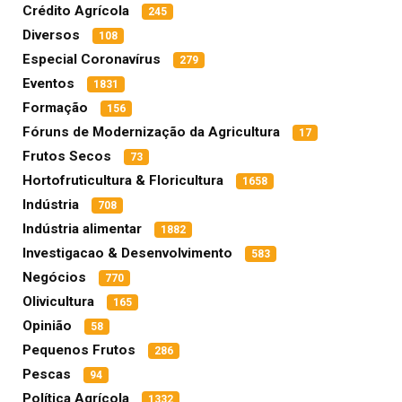
Crédito Agrícola
245
Diversos
108
Especial Coronavírus
279
Eventos
1831
Formação
156
Fóruns de Modernização da Agricultura
17
Frutos Secos
73
Hortofruticultura & Floricultura
1658
Indústria
708
Indústria alimentar
1882
Investigacao & Desenvolvimento
583
Negócios
770
Olivicultura
165
Opinião
58
Pequenos Frutos
286
Pescas
94
Política Agrícola
1332