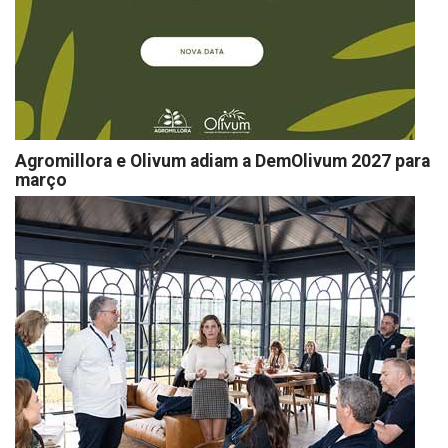
Agromillora e Olivum adiam a DemOlivum 2027 para
março