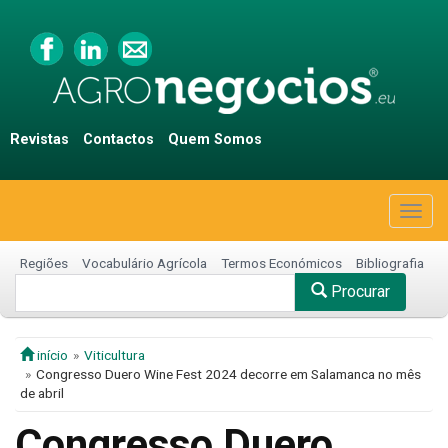
Revistas
Contactos
Quem Somos
Togg
navig
Regiões
Vocabulário Agrícola
Termos Económicos
Bibliografia
Procurar
início
Viticultura
Congresso Duero Wine Fest 2024 decorre em Salamanca no mês
de abril
Congresso Duero