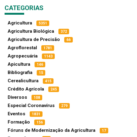
CATEGORIAS
Agricultura
5351
Agricultura Biológica
372
Agricultura de Precisão
66
Agroflorestal
1781
Agropecuária
1143
Apicultura
146
Bibliografia
15
Cerealicultura
415
Crédito Agrícola
245
Diversos
108
Especial Coronavírus
279
Eventos
1831
Formação
156
Fóruns de Modernização da Agricultura
17