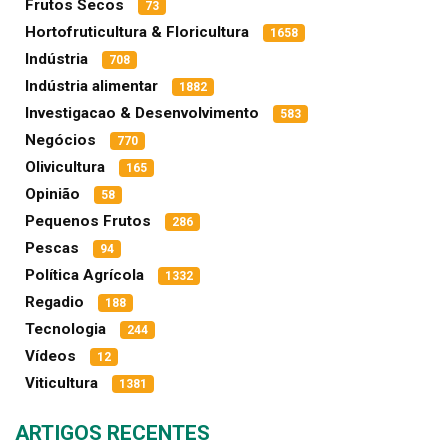
Frutos Secos
73
Hortofruticultura & Floricultura
1658
Indústria
708
Indústria alimentar
1882
Investigacao & Desenvolvimento
583
Negócios
770
Olivicultura
165
Opinião
58
Pequenos Frutos
286
Pescas
94
Política Agrícola
1332
Regadio
188
Tecnologia
244
Vídeos
12
Viticultura
1381
ARTIGOS RECENTES