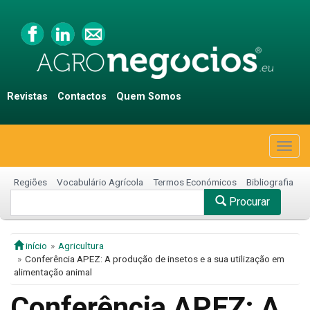
Revistas
Contactos
Quem Somos
Togg
navig
Regiões
Vocabulário Agrícola
Termos Económicos
Bibliografia
Procurar
início
Agricultura
Conferência APEZ: A produção de insetos e a sua utilização em
alimentação animal
Conferência APEZ: A