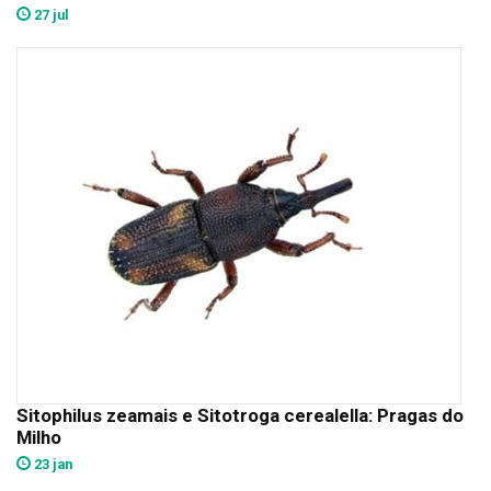
27 jul
Sitophilus zeamais e Sitotroga cerealella: Pragas do
Milho
23 jan