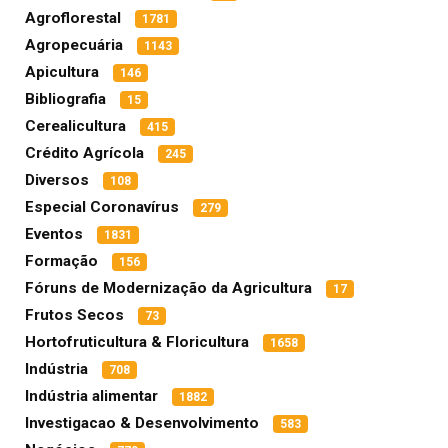
Agroflorestal
1781
Agropecuária
1143
Apicultura
146
Bibliografia
15
Cerealicultura
415
Crédito Agrícola
245
Diversos
108
Especial Coronavírus
279
Eventos
1831
Formação
156
Fóruns de Modernização da Agricultura
17
Frutos Secos
73
Hortofruticultura & Floricultura
1658
Indústria
708
Indústria alimentar
1882
Investigacao & Desenvolvimento
583