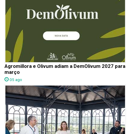
Agromillora e Olivum adiam a DemOlivum 2027 para
março
05 ago