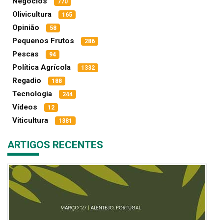
Negócios
770
Olivicultura
165
Opinião
58
Pequenos Frutos
286
Pescas
94
Política Agrícola
1332
Regadio
188
Tecnologia
244
Vídeos
12
Viticultura
1381
ARTIGOS RECENTES