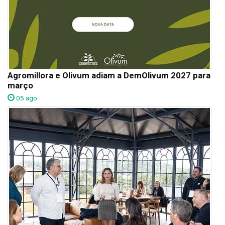
Agromillora e Olivum adiam a DemOlivum 2027 para
março
05 ago