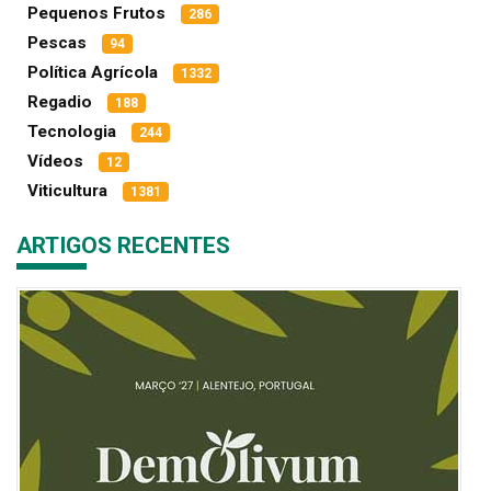
Pequenos Frutos
286
Pescas
94
Política Agrícola
1332
Regadio
188
Tecnologia
244
Vídeos
12
Viticultura
1381
ARTIGOS RECENTES