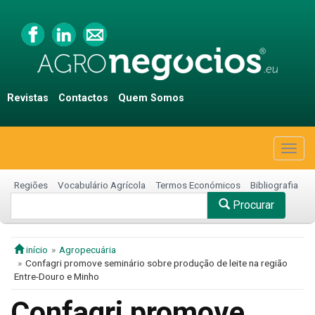
Revistas
Contactos
Quem Somos
Togg
navig
Regiões
Vocabulário Agrícola
Termos Económicos
Bibliografia
Procurar
início
Agropecuária
Confagri promove seminário sobre produção de leite na região
Entre-Douro e Minho
Confagri promove