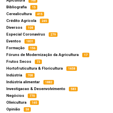
Apicultura
146
Bibliografia
15
Cerealicultura
415
Crédito Agrícola
245
Diversos
108
Especial Coronavírus
279
Eventos
1831
Formação
156
Fóruns de Modernização da Agricultura
17
Frutos Secos
73
Hortofruticultura & Floricultura
1658
Indústria
708
Indústria alimentar
1882
Investigacao & Desenvolvimento
583
Negócios
770
Olivicultura
165
Opinião
58