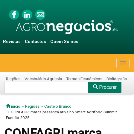
Revistas
Contactos
Quem Somos
Togg
navig
Regiões
Vocabulário Agrícola
Termos Económicos
Bibliografia
Procurar
início
Regiões
Castelo Branco
CONFAGRI marca presença ativa no Smart Agrifood Summit
Fundão 2025
CONFAGRI marca