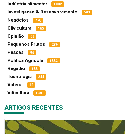
Indústria alimentar
1882
Investigacao & Desenvolvimento
583
Negócios
770
Olivicultura
165
Opinião
58
Pequenos Frutos
286
Pescas
94
Política Agrícola
1332
Regadio
188
Tecnologia
244
Vídeos
12
Viticultura
1381
ARTIGOS RECENTES