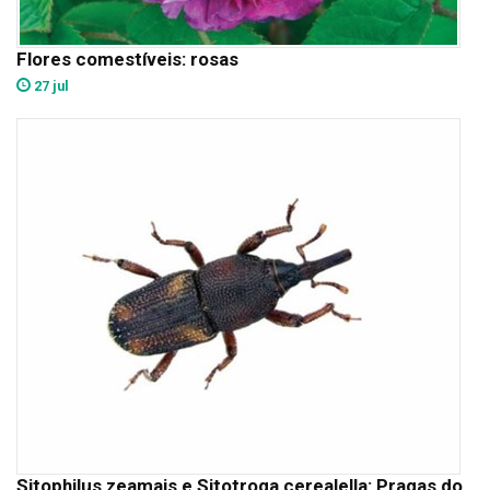
Flores comestíveis: rosas
27 jul
Sitophilus zeamais e Sitotroga cerealella: Pragas do