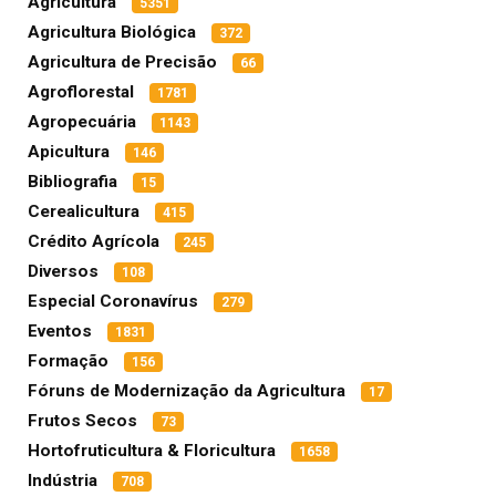
Agricultura
5351
Agricultura Biológica
372
Agricultura de Precisão
66
Agroflorestal
1781
Agropecuária
1143
Apicultura
146
Bibliografia
15
Cerealicultura
415
Crédito Agrícola
245
Diversos
108
Especial Coronavírus
279
Eventos
1831
Formação
156
Fóruns de Modernização da Agricultura
17
Frutos Secos
73
Hortofruticultura & Floricultura
1658
Indústria
708