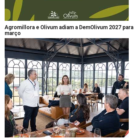
Agromillora e Olivum adiam a DemOlivum 2027 para
março