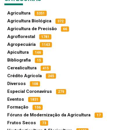
Agricultura
5351
Agricultura Biológica
372
Agricultura de Precisão
66
Agroflorestal
1781
Agropecuária
1143
Apicultura
146
Bibliografia
15
Cerealicultura
415
Crédito Agrícola
245
Diversos
108
Especial Coronavírus
279
Eventos
1831
Formação
156
Fóruns de Modernização da Agricultura
17
Frutos Secos
73