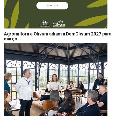
Agromillora e Olivum adiam a DemOlivum 2027 para
março