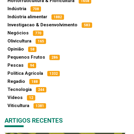
Hortofruticultura & Floricultura
1658
Indústria
708
Indústria alimentar
1882
Investigacao & Desenvolvimento
583
Negócios
770
Olivicultura
165
Opinião
58
Pequenos Frutos
286
Pescas
94
Política Agrícola
1332
Regadio
188
Tecnologia
244
Vídeos
12
Viticultura
1381
ARTIGOS RECENTES