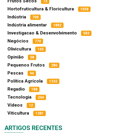
Frutos Secos
73
Hortofruticultura & Floricultura
1658
Indústria
708
Indústria alimentar
1882
Investigacao & Desenvolvimento
583
Negócios
770
Olivicultura
165
Opinião
58
Pequenos Frutos
286
Pescas
94
Política Agrícola
1332
Regadio
188
Tecnologia
244
Vídeos
12
Viticultura
1381
ARTIGOS RECENTES