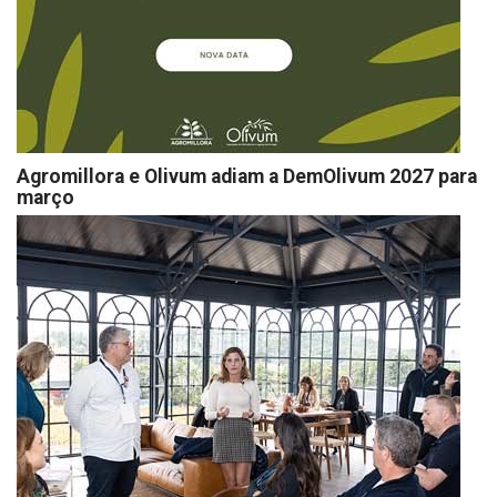
Agromillora e Olivum adiam a DemOlivum 2027 para
março