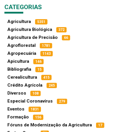
CATEGORIAS
Agricultura
5351
Agricultura Biológica
372
Agricultura de Precisão
66
Agroflorestal
1781
Agropecuária
1143
Apicultura
146
Bibliografia
15
Cerealicultura
415
Crédito Agrícola
245
Diversos
108
Especial Coronavírus
279
Eventos
1831
Formação
156
Fóruns de Modernização da Agricultura
17