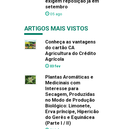
exigem reposição já em
setembro
05 ago
ARTIGOS MAIS VISTOS
Conheça as vantagens
do cartão CA
Agricultura do Crédito
Agrícola
03 fev
Plantas Aromáticas e
Medicinais com
Interesse para
Secagem, Produzidas
no Modo de Produção
Biológico: Limonete,
Erva príncipe, Hipericão
do Gerês e Equinácea
(Parte I / II)