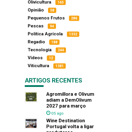
Olivicultura
165
Opinião
58
Pequenos Frutos
286
Pescas
94
Política Agrícola
1332
Regadio
188
Tecnologia
244
Vídeos
12
Viticultura
1381
ARTIGOS RECENTES
Agromillora e Olivum
adiam a DemOlivum
2027 para março
05 ago
Wine Destination
Portugal volta a ligar