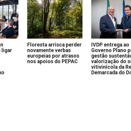
on
Floresta arrisca perder
IVDP entrega ao
 ligar
novamente verbas
Governo Plano p
europeias por atrasos
gestão sustentáv
nos apoios do PEPAC
valorização do s
vitivinícola da R
no
Demarcada do D