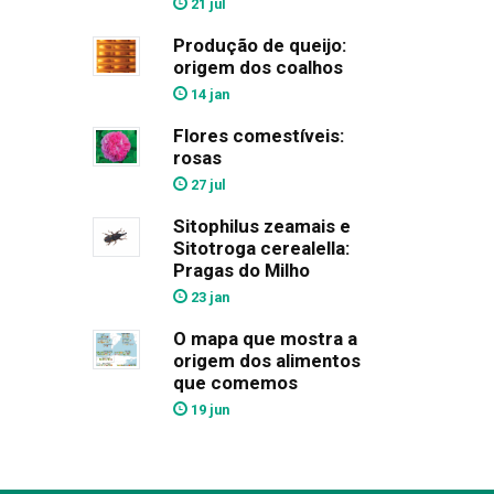
21 jul
Produção de queijo:
origem dos coalhos
14 jan
Flores comestíveis:
rosas
27 jul
Sitophilus zeamais e
Sitotroga cerealella:
Pragas do Milho
23 jan
O mapa que mostra a
origem dos alimentos
que comemos
19 jun