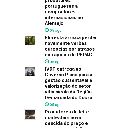
produtores
portugueses a
compradores
internacionais no
Alentejo
05 ago
Floresta arrisca perder
novamente verbas
europeias por atrasos
nos apoios do PEPAC
05 ago
IVDP entrega ao
Governo Plano para a
gestão sustentável e
valorização do setor
vitivinícola da Região
Demarcada do Douro
05 ago
Produtores de leite
contestam nova
descida do preço e