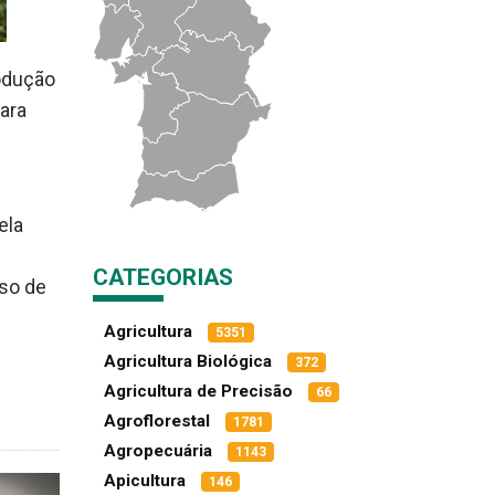
odução
para
ela
CATEGORIAS
uso de
Agricultura
5351
Agricultura Biológica
372
Agricultura de Precisão
66
Agroflorestal
1781
Agropecuária
1143
Apicultura
146