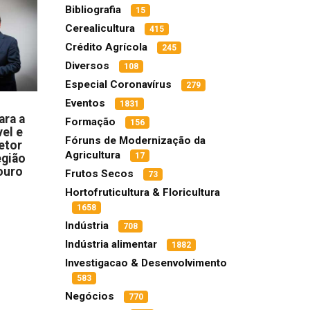
Bibliografia
15
Cerealicultura
415
Crédito Agrícola
245
Diversos
108
Especial Coronavírus
279
Eventos
1831
ara a
Formação
156
el e
Fóruns de Modernização da
etor
Agricultura
17
egião
ouro
Frutos Secos
73
Hortofruticultura & Floricultura
1658
Indústria
708
Indústria alimentar
1882
Investigacao & Desenvolvimento
583
Negócios
770