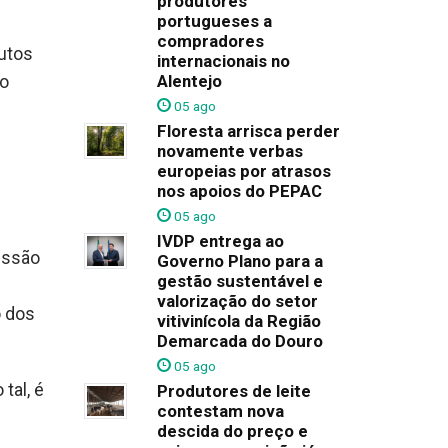
produtores
portugueses a
compradores
utos
internacionais no
Alentejo
to
05 ago
Floresta arrisca perder
novamente verbas
europeias por atrasos
nos apoios do PEPAC
05 ago
IVDP entrega ao
issão
Governo Plano para a
gestão sustentável e
valorização do setor
o dos
vitivinícola da Região
Demarcada do Douro
05 ago
tal, é
Produtores de leite
contestam nova
descida do preço e