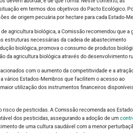
s devem abordar, e de que forma. Neste contexto, as
tuação em termos dos objetivos do Pacto Ecológico. Po
es de origem pecuária por hectare para cada Estado-M
% de agricultura biológica, a Comissão recomendou que a 
s estruturas necessárias da cadeia de abastecimento
 produção biológica, promova o consumo de produtos biológ
 da agricultura biológica através do desenvolvimento ru
elacionados com o aumento da competitividade e a atraçã
 a vários Estados-Membros que facilitem o acesso ao
maior utilização dos instrumentos financeiros disponívei
do risco de pesticidas. A Comissão recomenda aos Estado
tável dos pesticidas, assegurando a adoção de um
contr
scimento de uma cultura saudável com a menor perturbaç