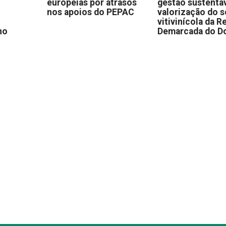
europeias por atrasos
gestão sustentáv
nos apoios do PEPAC
valorização do s
vitivinícola da R
no
Demarcada do D