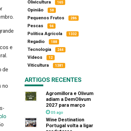
Olivicultura
165
r
Opinião
58
embro.
Pequenos Frutos
286
Pescas
94
grande
Política Agrícola
1332
Regadio
188
icos e
Tecnologia
244
ral.
Vídeos
12
Viticultura
1381
o de
ARTIGOS RECENTES
s no
Agromillora e Olivum
adiam a DemOlivum
2027 para março
s-
05 ago
olo
Wine Destination
ão
Portugal volta a ligar