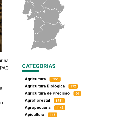
r na
CATEGORIAS
 PAC
Agricultura
5351
Agricultura Biológica
372
a
Agricultura de Precisão
66
Agroflorestal
1781
do
Agropecuária
1143
Apicultura
146