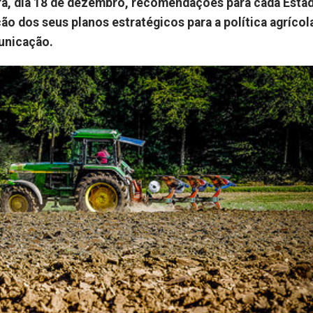
ra, dia 18 de dezembro, recomendações para cada Esta
ão dos seus planos estratégicos para a política agrícol
unicação.