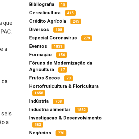
Bibliografia
15
Cerealicultura
415
Crédito Agrícola
245
a que
Diversos
108
 PAC.
Especial Coronavírus
279
Eventos
1831
e a
Formação
156
Fóruns de Modernização da
Agricultura
17
Frutos Secos
73
 da
Hortofruticultura & Floricultura
1658
Indústria
708
Indústria alimentar
1882
 seis
Investigacao & Desenvolvimento
ão a
583
Negócios
770