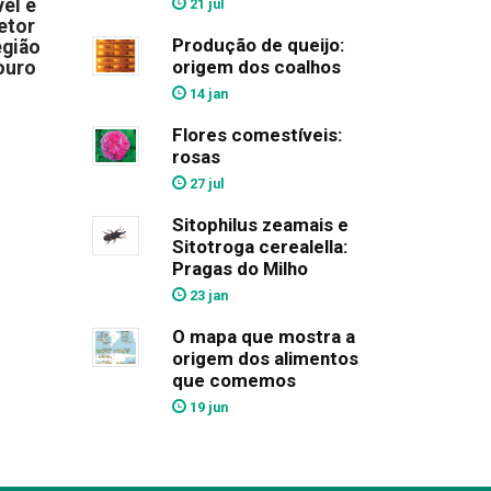
el e
21 jul
etor
Produção de queijo:
egião
origem dos coalhos
ouro
14 jan
Flores comestíveis:
rosas
27 jul
Sitophilus zeamais e
Sitotroga cerealella:
Pragas do Milho
23 jan
O mapa que mostra a
origem dos alimentos
que comemos
19 jun