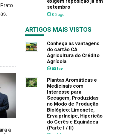
exigem reposição já em
 Prato
setembro
as.
05 ago
ARTIGOS MAIS VISTOS
Conheça as vantagens
do cartão CA
Agricultura do Crédito
Agrícola
03 fev
Plantas Aromáticas e
Medicinais com
Interesse para
Secagem, Produzidas
no Modo de Produção
Biológico: Limonete,
Erva príncipe, Hipericão
do Gerês e Equinácea
(Parte I / II)
ara a