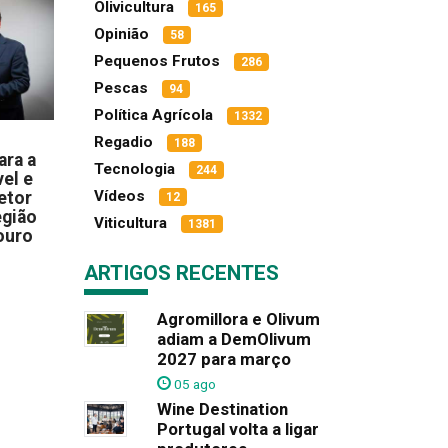
Olivicultura
165
Opinião
58
Pequenos Frutos
286
Pescas
94
Política Agrícola
1332
Regadio
188
ara a
Tecnologia
244
el e
Vídeos
etor
12
egião
Viticultura
1381
ouro
ARTIGOS RECENTES
Agromillora e Olivum
adiam a DemOlivum
2027 para março
05 ago
Wine Destination
Portugal volta a ligar