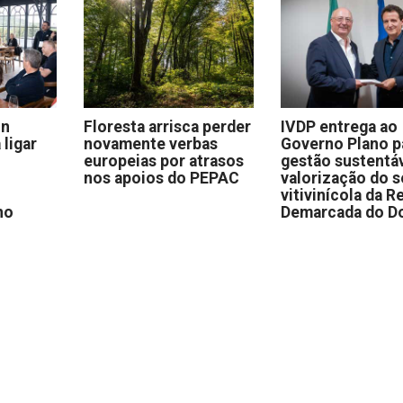
on
Floresta arrisca perder
IVDP entrega ao
 ligar
novamente verbas
Governo Plano p
europeias por atrasos
gestão sustentáv
nos apoios do PEPAC
valorização do s
vitivinícola da R
no
Demarcada do D