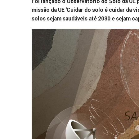
Foi lançado o Observatório do Solo da UE 
missão da UE 'Cuidar do solo é cuidar da v
solos sejam saudáveis até 2030 e sejam ca