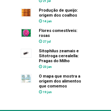
21 jul
Produção de queijo:
origem dos coalhos
14 jan
Flores comestíveis:
rosas
27 jul
Sitophilus zeamais e
Sitotroga cerealella:
Pragas do Milho
23 jan
O mapa que mostra a
origem dos alimentos
que comemos
19 jun