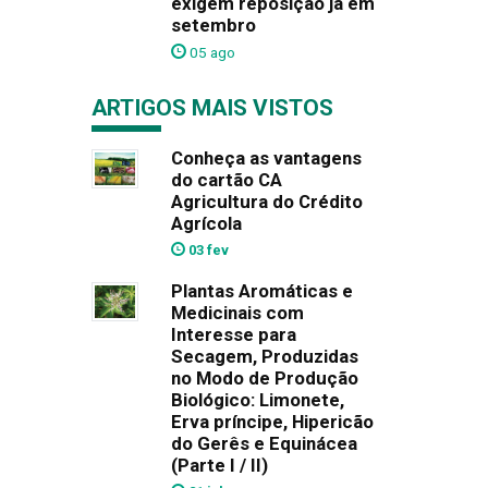
exigem reposição já em
setembro
05 ago
ARTIGOS MAIS VISTOS
Conheça as vantagens
do cartão CA
Agricultura do Crédito
Agrícola
03 fev
Plantas Aromáticas e
Medicinais com
Interesse para
Secagem, Produzidas
no Modo de Produção
Biológico: Limonete,
Erva príncipe, Hipericão
do Gerês e Equinácea
(Parte I / II)