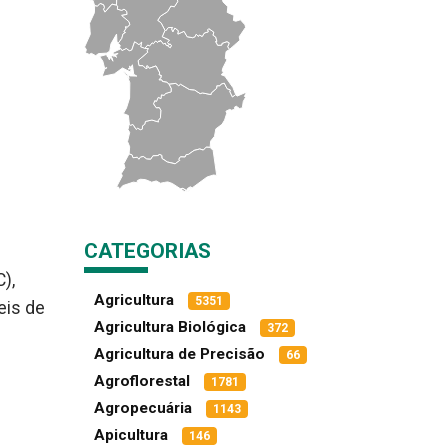
CATEGORIAS
),
Agricultura
5351
eis de
Agricultura Biológica
372
Agricultura de Precisão
66
Agroflorestal
1781
Agropecuária
1143
Apicultura
146