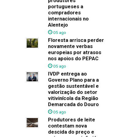
produtores
portugueses a
compradores
internacionais no
Alentejo
05 ago
Floresta arrisca perder
novamente verbas
europeias por atrasos
nos apoios do PEPAC
05 ago
IVDP entrega ao
Governo Plano para a
gestão sustentável e
valorização do setor
vitivinícola da Região
Demarcada do Douro
05 ago
Produtores de leite
contestam nova
descida do preço e