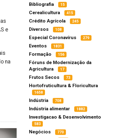
Bibliografia
15
Cerealicultura
415
 as
Crédito Agrícola
245
AS e
Diversos
108
Especial Coronavírus
279
Eventos
1831
ais
Formação
156
lo na
Fóruns de Modernização da
Agricultura
17
Frutos Secos
73
Hortofruticultura & Floricultura
1658
Indústria
708
Indústria alimentar
1882
Investigacao & Desenvolvimento
583
Negócios
770