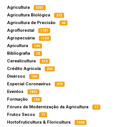
Agricultura
5351
Agricultura Biológica
372
Agricultura de Precisão
66
Agroflorestal
1781
Agropecuária
1143
Apicultura
146
Bibliografia
15
Cerealicultura
415
Crédito Agrícola
245
Diversos
108
Especial Coronavírus
279
Eventos
1831
Formação
156
Fóruns de Modernização da Agricultura
17
Frutos Secos
73
Hortofruticultura & Floricultura
1658