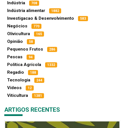
Indústria
708
Indústria alimentar
1882
Investigacao & Desenvolvimento
583
Negócios
770
Olivicultura
165
Opinião
58
Pequenos Frutos
286
Pescas
94
Política Agrícola
1332
Regadio
188
Tecnologia
244
Vídeos
12
Viticultura
1381
ARTIGOS RECENTES