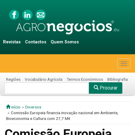
Revistas
Contactos
Quem Somos
Togg
navig
Regiões
Vocabulário Agrícola
Termos Económicos
Bibliografia
Procurar
início
Diversos
Comissão Europeia financia inovação nacional em Ambiente,
Bioeconomia e Cultura com 27,7 M€
Comissão Europeia